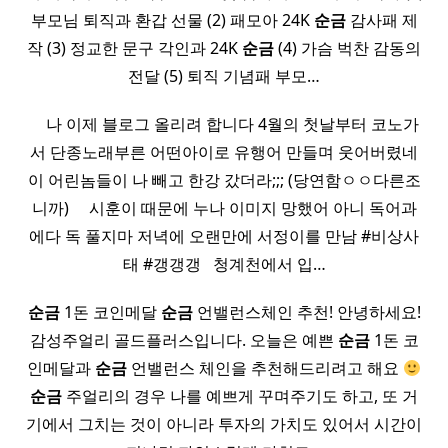
부모님 퇴직과 환갑 선물 (2) 패모아 24K
순금
감사패 제
작 (3) 정교한 문구 각인과 24K
순금
(4) 가슴 벅찬 감동의
전달 (5) 퇴직 기념패 부모…
​ ​ ​ ​ 나 이제 블로그 올리려 합니다 4월의 첫날부터 코노가
서 단종노래부른 어떤아이로 유행어 만들며 웃어버렸네
이 어린놈들이 나 빼고 한강 갔더라;;; (당연함ㅇㅇ다른조
니까) ​ ​ ​ ​ 시훈이 때문에 누나 이미지 망했어 아니 독어과
에다 독 풀지마 저녁에 오랜만에 서정이를 만남 #비상사
태 #갱갱갱 ​ ​ 청계천에서 입…
순금
1돈 코인메달
순금
언밸런스체인 추천! 안녕하세요!
감성주얼리 골드플러스입니다. 오늘은 예쁜
순금
1돈 코
인메달과
순금
언밸런스 체인을 추천해드리려고 해요
순금
주얼리의 경우 나를 예쁘게 꾸며주기도 하고, 또 거
기에서 그치는 것이 아니라 투자의 가치도 있어서 시간이