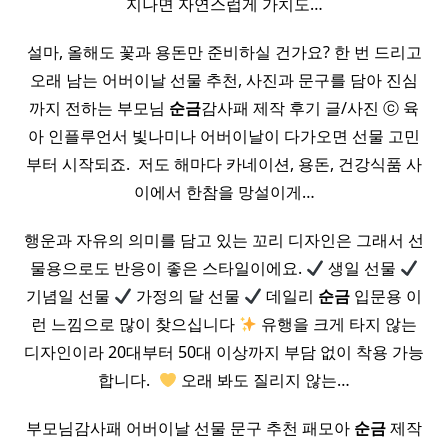
지나면 자연스럽게 가치도…
설마, 올해도 꽃과 용돈만 준비하실 건가요? 한 번 드리고
오래 남는 어버이날 선물 추천, 사진과 문구를 담아 진심
까지 전하는 부모님
순금
감사패 제작 후기 글/사진 ⓒ 육
아 인플루언서 빛나미나 어버이날이 다가오면 선물 고민
부터 시작되죠. ​ 저도 해마다 카네이션, 용돈, 건강식품 사
이에서 한참을 망설이게…
행운과 자유의 의미를 담고 있는 꼬리 디자인은 그래서 선
물용으로도 반응이 좋은 스타일이에요.
생일 선물
기념일 선물
가정의 달 선물
데일리
순금
입문용 이
런 느낌으로 많이 찾으십니다
유행을 크게 타지 않는
디자인이라 20대부터 50대 이상까지 부담 없이 착용 가능
합니다. ​
오래 봐도 질리지 않는…
부모님감사패 어버이날 선물 문구 추천 패모아
순금
제작