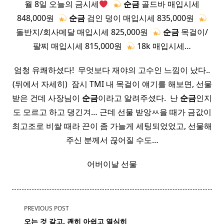
월 8일 오늘의 금시세
​
순금
골드바 매입시세
848,000원 ​
순금
검인 덩이 매입시세 835,000원 ​
돌반지/회사메달 매입시세 825,000원 ​
순금
목걸이/
팔찌 매입시세 815,000원 ​
18k 매입시세…
엄청 유쾌하셨다! ​ 무엇보다 재야의 고수인 느낌이 났다..
(뒤에서 자세히) ​ 잠시 TMI 내 목걸이 얘기를 해보면, 선물
받은 건데 사장님이
순금
이라고 알려주셨다. ​ 난
순금
인지
도 모르고 하고 댕긴겨… 근데 선물 받앙ㅆ을 때가 금값이
최고조로 비쌀 때라 끈이 좀 가늘게 세팅되었었고, 선물해
주신 분께서 끊어질 수도…
어버이날 선물
<span
PREVIOUS POST
class="nav-
오는 것 같고, 괜히 아쉽고 열심히