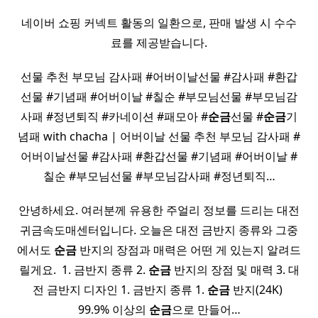
네이버 쇼핑 커넥트 활동의 일환으로, 판매 발생 시 수수
료를 제공받습니다.
선물 추천 부모님 감사패 #어버이날선물 #감사패 #환갑
선물 #기념패 #어버이날 #칠순 #부모님선물 #부모님감
사패 #정년퇴직 #카네이션 #패모아 #
순금
선물 #
순금
기
념패 with chacha | 어버이날 선물 추천 부모님 감사패 #
어버이날선물 #감사패 #환갑선물 #기념패 #어버이날 #
칠순 #부모님선물 #부모님감사패 #정년퇴직…
안녕하세요. 여러분께 유용한 주얼리 정보를 드리는 대전
귀금속도매센터입니다. 오늘은 대전 금반지 종류와 그중
에서도
순금
반지의 장점과 매력은 어떤 게 있는지 알려드
릴게요. ​ 1. 금반지 종류 2.
순금
반지의 장점 및 매력 3. 대
전 금반지 디자인 1. 금반지 종류 1.
순금
반지(24K) ​
99.9% 이상의
순금
으로 만들어…