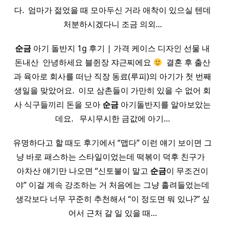
다. ​ 엄마가 젊었을 때 모아두신 거라 애착이 있으실 텐데
처분하시겠다니 조금 의외…
순금
아기 돌반지 1g 후기 | 가격 케이스 디자인 선물 내
돈내산 ​ 안녕하세요 블쥔장 쟈근찌에요
​ 결혼 후 출산
과 육아로 회사를 떠난 직장 동료(루피)의 아기가 첫 번째
생일을 맞았어요. ​ 이모 삼촌들이 가만히 있을 수 없어 회
사 식구들끼리 돈을 모아
순금
아기돌반지를 알아보았는
데요. ​ ​ 무시무시한 금값에 아기…
유명하다고 할 때도 후기에서 “맵다” 이런 얘기 보이면 그
냥 바로 패스하는 스타일이었는데 떡볶이 덕후 친구가 ​ ​
아차산 얘기만 나오면 “신토불이 말고
순금
이 무조건이
야” 이걸 계속 강조하는 거 처음에는 그냥 흘려들었는데
생각보다 너무 꾸준히 추천해서 “이 정도면 뭐 있나?” 싶
어서 근처 갈 일 있을 때…