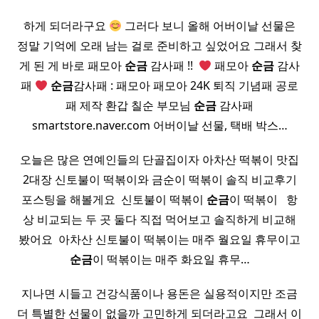
하게 되더라구요
그러다 보니 올해 어버이날 선물은
정말 기억에 오래 남는 걸로 준비하고 싶었어요 그래서 찾
게 된 게 바로 패모아
순금
감사패 !! ​
‍ 패모아
순금
감사
패
‍
순금
감사패 : 패모아 패모아 24K 퇴직 기념패 공로
패 제작 환갑 칠순 부모님
순금
감사패
smartstore.naver.com 어버이날 선물, 택배 박스…
오늘은 많은 연예인들의 단골집이자 아차산 떡볶이 맛집
2대장 신토불이 떡볶이와 금순이 떡볶이 솔직 비교후기
포스팅을 해볼게요 ​ 신토불이 떡볶이
순금
이 떡볶이 ​ ​ 항
상 비교되는 두 곳 둘다 직접 먹어보고 솔직하게 비교해
봤어요 ​ 아차산 신토불이 떡볶이는 매주 월요일 휴무이고
순금
이 떡볶이는 매주 화요일 휴무…
지나면 시들고 건강식품이나 용돈은 실용적이지만 조금
더 특별한 선물이 없을까 고민하게 되더라고요 ​ 그래서 이