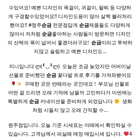
수있어요! 예쁜 디자인의 목걸이, 귀걸이, 팔찌 등 다양하
게 구경할수있었어요!! 디자인도용이 많아 살짝 블러처리
했어요!! #청주
순금
전문점답게
순금
제품들도 다양하게
많아서 저처럼
순금
좋아하는 사람들이 방문하면 디자인
의 선택의 폭이 넓어서 좋겠더라구요! ​
순금
이라고 투박하
지않고 슬림하고 예쁜 디자인도…
지니입니댜 ლ(╹◡╹ლ) ​ 오늘은 조금 늦었지만 어버이날
선물로 준비했던
순금
꽃다발 트로 후기를 가져와봤어요
​ 구매한 곳은 반떼라는 곳인데요 ! ​ 부모님 선물로
어떤 걸 드리면 오래 기억에 남을까 고민하다가 이번에는
특별하게
순금
카네이션을 준비하게 되었답니다
​ 생화
처럼 시들지 않고 오래 간직할 수…
원주점입니다. 오늘 기준 시세표는 아래에서 확인하실 수
있습니다. 고객님께서 파실때 매장 매입시세 입니다.
4