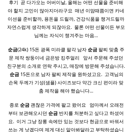
후기 ​ 곧 다가오는 어버이날, 올해는 어떤 선물을 준비해
야 할지 고민이 많아지더라구요 ​ 매년 이맘때쯤이면 카네
이션을 준비할까, 용돈을 드릴까, 건강식품을 챙겨드릴까
자연스럽게 생각하게 되잖아요. ​ 물론 어떤 선물이든 부모
님께는 자식이 챙겨주는 마음…
순금
(24k) 15돈 광폭 미라클 팔각 남자
순금
팔찌 맞춤 주
문 제작 쌍둥이네 금은방 킹주얼리 ​ ​ 앞서 주문해 주셨던
친구분의 소개로 연락 주시고, 매장에 방문해 주셨습니다.
​
순금
15돈으로 남자 팔찌 제작을 원하셨고요. ​ 고객님의
손목 두께가 기성(샘플) 사이즈보다 약간 크신 편이라 맞
춤 제작을 해야 했습니다…
​ 종로
순금
괜찮은 가격에 팔고 왔어요 ​ ​ 엄마께서 오래전
부터 보관해오시던
순금
반지를 처분하고 싶다고 하셨어
요. ​ 이거 그냥 장롱 속에만 있는 것보다 현금으로 바꿔서
쓰는 게 낫겠다며 제게 대신 알아봐달라고 부탁하셨습니