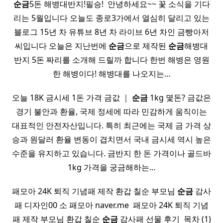
순금
5돈 해병대반지!필승! ​ 안녕하세요~~ 꽃 소식을 기다
리는 5월입니다 오늘도 종로3가에서 열심히 달리고 있는
블로그 15년 차 유튜브 8년 차 라이브 6년 차인 금빵아저
씨입니다 오늘은 지난번에
순금
으로 제작된
순금
해병대
반지 5돈 짜리를 소개해 드릴까 합니다 한번 해병은 영원
한 해병이다! 해병대를 나오지는…
오늘 18K 금시세 1돈 가격 금값 ｜
순금
1kg 몇돈? 금값은
경기 불안과 환율, 국제 정세에 따라 민감하게 움직이는
대표적인 안전자산입니다. 특히 최근에는 국제 금 가격 상
승과 원달러 환율 변동이 겹치면서 국내 금시세 역시 높은
수준을 유지하고 있습니다. 금반지 한 돈 가격이나 골드바
1kg 가격을 궁금해하는…
패모아 24K 퇴직 기념패 제작 환갑 칠순 부모님
순금
감사
패 디자인00 소 패모아 naver.me ​ 패모아 24K 퇴직 기념
패 제작 부모님 환갑 칠순
순금
감사패 선물 후기 ​ 목차 (1)