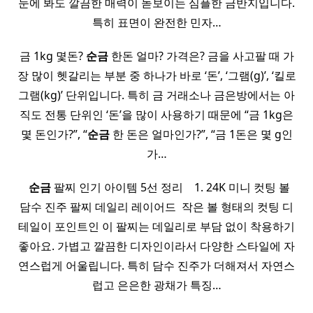
눈에 봐도 깔끔한 매력이 돋보이는 심플한 금반지입니다.
특히 표면이 완전한 민자…
금 1kg 몇돈?
순금
한돈 얼마? 가격은? 금을 사고팔 때 가
장 많이 헷갈리는 부분 중 하나가 바로 ‘돈’, ‘그램(g)’, ‘킬로
그램(kg)’ 단위입니다. 특히 금 거래소나 금은방에서는 아
직도 전통 단위인 ‘돈’을 많이 사용하기 때문에 “금 1kg은
몇 돈인가?”, “
순금
한 돈은 얼마인가?”, “금 1돈은 몇 g인
가…
​ ​
순금
팔찌 인기 아이템 5선 정리 ​ ​ ​ 1. 24K 미니 컷팅 볼
담수 진주 팔찌 데일리 레이어드 ​ 작은 볼 형태의 컷팅 디
테일이 포인트인 이 팔찌는 데일리로 부담 없이 착용하기
좋아요. 가볍고 깔끔한 디자인이라서 다양한 스타일에 자
연스럽게 어울립니다. 특히 담수 진주가 더해져서 자연스
럽고 은은한 광채가 특징…