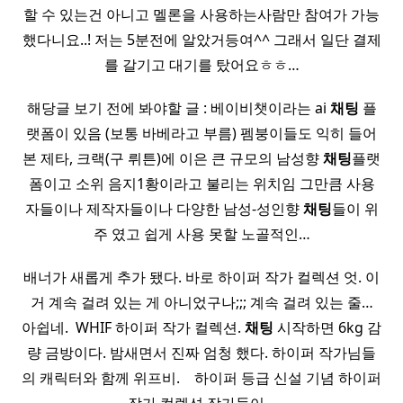
할 수 있는건 아니고 멜론을 사용하는사람만 참여가 가능
했다니요..! 저는 5분전에 알았거등여^^ 그래서 일단 결제
를 갈기고 대기를 탔어요ㅎㅎ…
해당글 보기 전에 봐야할 글 : 베이비챗이라는 ai
채팅
플
랫폼이 있음 (보통 바베라고 부름) 펨붕이들도 익히 들어
본 제타, 크랙(구 뤼튼)에 이은 큰 규모의 남성향
채팅
플랫
폼이고 소위 음지1황이라고 불리는 위치임 그만큼 사용
자들이나 제작자들이나 다양한 남성-성인향
채팅
들이 위
주 였고 쉽게 사용 못할 노골적인…
배너가 새롭게 추가 됐다. 바로 하이퍼 작가 컬렉션 엇. 이
거 계속 걸려 있는 게 아니었구나;;; 계속 걸려 있는 줄…
아쉽네. ​ WHIF 하이퍼 작가 컬렉션.
채팅
시작하면 6kg 감
량 금방이다. 밤새면서 진짜 엄청 했다. 하이퍼 작가님들
의 캐릭터와 함께 위프비. ​ ​ ​ 하이퍼 등급 신설 기념 하이퍼