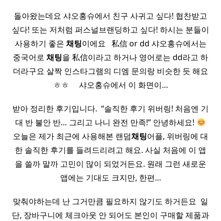
돌아왔는데요 샤오홍슈에서 친구 사귀고 싶다! 협찬받고
싶다! 또는 저처럼 퍼스널브랜딩하고 싶다! 하시는 분들이
사용하기 좋은
채팅
이에요 ​ ​ 私信 or dd 샤오홍슈에서는
중국어로
채팅
을 私信이라고 하거나 영어로는 dd라고 하
더라구요 살짝 인스타그램의 디엠 문의랑 비슷한 듯 해요
ㅎㅎ ​ ​ ​ ​ 샤오홍슈에서 이 화면이…
받아 정리한 후기입니다. ​ “솔직한 후기 위버링! 처음엔 기
대 반 불안 반… 그리고 나니 완전 만족!” 안녕하세요!
오늘은 제가 최근에 사용해본 랜덤
채팅
어플, 위버링에 대
한 솔직한 후기를 들려드리려고 해요. 사실 처음에 이 앱
을 쓸까 말까 고민이 많이 되었거든요. 원래 그런 새로운
앱에는 기대도 크지만, 한편…
맞춰야하는데 난 그거만큼 필요하지 않기도 하거든요 ​ 일
단, 장바구니에 체크아웃 안 되어도 본인이 구매할 제품과