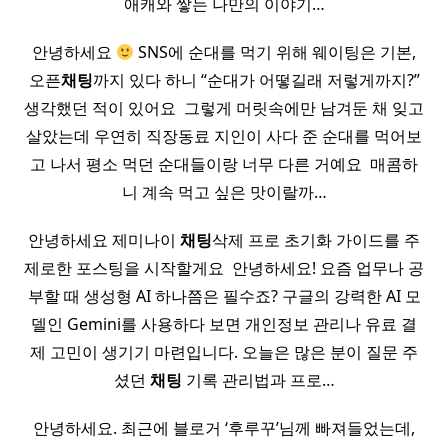
애캐와 쌓는 나만의 이야기…
안녕하세요
SNS에 순대를 먹기 위해 웨이팅은 기본,
오픈
채팅
까지 있다 하니 “순대가 어떻길래 저렇게까지?”
생각했던 적이 있어요 ​ 그렇게 머릿속에만 남겨둔 채 잊고
살았는데 우연히 직장동료 지인이 사다 준 순대를 먹어보
고 나서 평소 먹던 순대들이랑 너무 다른 거예요 ​ 매콤하
니 계속 먹고 싶은 맛이랄까…
안녕하세요 제미나이
채팅
삭제 프로 초기화 가이드를 주
제로한 포스팅을 시작할게요 ​ 안녕하세요! 요즘 업무나 공
부할 때 생성형 AI 하나쯤은 필수죠? 구글의 강력한 AI 모
델인 Gemini를 사용하다 보면 개인정보 관리나 유료 결
제 고민이 생기기 마련입니다. 오늘은 많은 분이 질문 주
셨던
채팅
기록 관리법과 프로…
안녕하세요. 최근에 블로거 ‘후루꾸’님께 빠져들었는데,