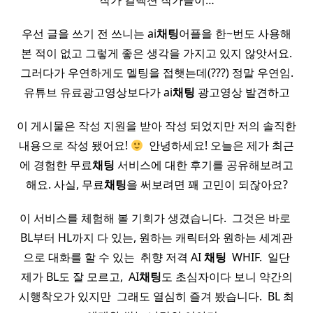
작가 컬렉션 작가들이…
우선 글을 쓰기 전 쓰니는 ai
채팅
어플을 한~번도 사용해
본 적이 없고 그렇게 좋은 생각을 가지고 있지 않앗서요.
그러다가 우연하게도 멜팅을 접햇는데(???) 정말 우연임.
유튜브 유료광고영상보다가 ai
채팅
광고영상 발견하고
이 게시물은 작성 지원을 받아 작성 되었지만 저의 솔직한
내용으로 작성 됐어요!
​ 안녕하세요! 오늘은 제가 최근
에 경험한 무료
채팅
서비스에 대한 후기를 공유해보려고
해요. 사실, 무료
채팅
을 써보려면 꽤 고민이 되잖아요?
이 서비스를 체험해 볼 기회가 생겼습니다. ​ 그것은 바로 ​
BL부터 HL까지 다 있는, 원하는 캐릭터와 원하는 세계관
으로 대화를 할 수 있는 ​ 취향 저격 AI
채팅
​ WHIF. ​ 일단
제가 BL도 잘 모르고, ​ AI
채팅
도 초심자이다 보니 약간의
시행착오가 있지만 ​ 그래도 열심히 즐겨 봤습니다. ​ BL 최