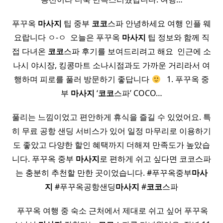
푸꾸옥
마사지
팁 중부
코코
스파 안녕하세요 여행 인플 웨
요랍니다 ㅇ-ㅇ ​ 오늘은 푸꾸옥
마사지
팁 정보와 함께 직
접 다녀온
코코
스파 후기를 보여드리려고 해요 ​ 인근에 소
나시 야시장, 킹콩마트 소나시점과도 가까운 거리라서 여
행하며 피로를 풀러 방문하기 좋답니다
​ ​ 1. 푸꾸옥 중
부
마사지
‘
코코
스파’ COCO…
풀리는 느낌이었고 편안하게 휴식을 즐길 수 있었어요. 특
히 무료 공항 샌딩 서비스가 있어 일정 마무리로 이용하기
도 좋았고 다양한 할인 혜택까지 더해져 만족도가 높았습
니다. 푸꾸옥 중부
마사지
로 편하게 쉬고 싶다면 코코스파
는 충분히 추천할 만한 곳이었습니다. #푸꾸옥중부
마사
지
#푸꾸옥공항샌딩
마사지
#
코코
스파
​ 푸꾸옥 여행 중 숙소 근처에서 제대로 쉬고 싶어 푸꾸옥