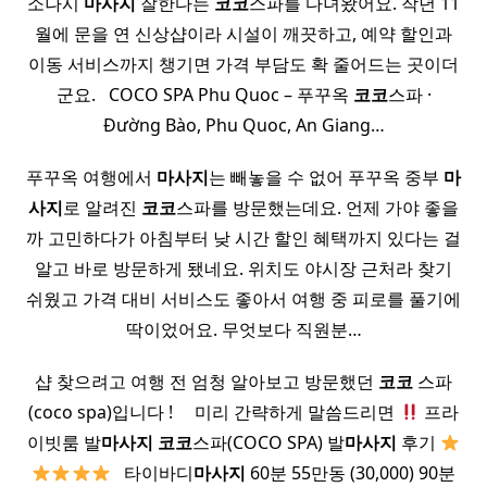
소나시
마사지
잘한다는
코코
스파를 다녀왔어요. 작년 11
월에 문을 연 신상샵이라 시설이 깨끗하고, 예약 할인과
이동 서비스까지 챙기면 가격 부담도 확 줄어드는 곳이더
군요. ​ ​ COCO SPA Phu Quoc – 푸꾸옥
코코
스파 ·
Đường Bào, Phu Quoc, An Giang…
푸꾸옥 여행에서
마사지
는 빼놓을 수 없어 푸꾸옥 중부
마
사지
로 알려진
코코
스파를 방문했는데요. 언제 가야 좋을
까 고민하다가 아침부터 낮 시간 할인 혜택까지 있다는 걸
알고 바로 방문하게 됐네요. 위치도 야시장 근처라 찾기
쉬웠고 가격 대비 서비스도 좋아서 여행 중 피로를 풀기에
딱이었어요. 무엇보다 직원분…
샵 찾으려고 여행 전 엄청 알아보고 방문했던
코코
스파
(coco spa)입니다 ! ​ ​ ​ ​ 미리 간략하게 말씀드리면
프라
이빗룸 발
마사지
코코
스파(COCO SPA) 발
마사지
후기
​ ​ 타이바디
마사지
60분 55만동 (30,000) 90분