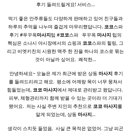
후기 들려드릴게요! 서비스…
먹기 좋은 안주류들도 다양하게 판매하고 있어 친구들과
하루의 추억을 나누며 즐겁게 마무리했답니다.
코코
스파
후기 #푸꾸옥
마사지
팁 #
코코
스파 ​ ​ 푸꾸옥
마사지
팁의
핵심은 소나시 야시장에서의 쇼핑과
코코
스파의 힐링, 그
리고 비엣키친의 시원한 맥주 한 잔을 하나의 코스로 묶는
것이 아닐까 싶어요. ​ 쾌적한…
​ 안녕하세요~ 오늘은 제가 최근에 받은 상동
마사지
후기
를 들려드리려고 해요. ​ 평소에 어깨랑 목이 너무 뭉쳐서
힘들었는데,
코코
마사지
에서 제대로 관리받고 왔답니다. ​
피부, 체형관리까지 함께 받을 수 있는 곳이라 더 기대가
됐어요. ​ 저는 사실 주변 지인의 추천으로
코코
마사지
를
알게 되었는데, 상동
마사지
…
생각이 스치듯 들었음. ​ 사실 큰 목적은 없었어. 그냥 피곤