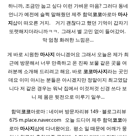
하니까, 조금만 눕고 싶다 이런 가벼운 마음? 그러다 동네
언니가 예전에 슬쩍 말해줬던 제주 함덕
코코
아로마
마사
지
샵이 떠오른 거지. ​ ​ ​ 거기 괜찮다고 했던 기억이 갑자기
또렷해지더라니까ㅋㅋ. ​ 그래서 별 고민 없이 들어갔어. ​
막 엄청 화려한 느낌은…
게 바로 시원한
마사지
아니겠어요 그래서 오늘은 제가 최
근에 방문해서 너무 만족하고 온 진짜 보물 같은 곳을 여
러분께 소개해 드리려고 해요. 바로
코코
마사지
라는 곳인
데요 이미 아시는 분들은 아시겠지만 정말이지 최고였답
니다 저 같은 경우는 워낙 집에서 이것저것 신경 쓰다 보
니 제 몸은 뒷전으로 미루기 일쑤…
​ 함덕
코코
아로마 : 네이버 방문자리뷰 149 · 블로그리뷰
675 m.place.naver.com ​ ​ 오늘 드디어 제주 함덕
코코
아
로마
마사지
샵에 다녀왔어요. ​ 평소 일 때문에 어깨가 뭉