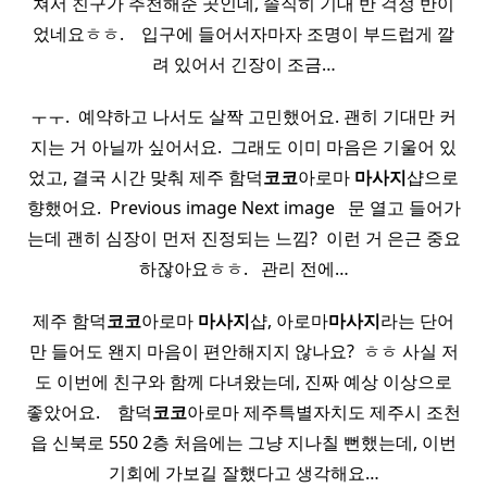
쳐서 친구가 추천해준 곳인데, 솔직히 기대 반 걱정 반이
었네요ㅎㅎ. ​ ​ ​ 입구에 들어서자마자 조명이 부드럽게 깔
려 있어서 긴장이 조금…
ㅜㅜ. ​ 예약하고 나서도 살짝 고민했어요. 괜히 기대만 커
지는 거 아닐까 싶어서요. ​ 그래도 이미 마음은 기울어 있
었고, 결국 시간 맞춰 제주 함덕
코코
아로마
마사지
샵으로
향했어요. ​ Previous image Next image ​ ​ 문 열고 들어가
는데 괜히 심장이 먼저 진정되는 느낌? ​ 이런 거 은근 중요
하잖아요ㅎㅎ. ​ ​ 관리 전에…
제주 함덕
코코
아로마
마사지
샵, 아로마
마사지
라는 단어
만 들어도 왠지 마음이 편안해지지 않나요? ​ ㅎㅎ 사실 저
도 이번에 친구와 함께 다녀왔는데, 진짜 예상 이상으로
좋았어요. ​ ​ ​ 함덕
코코
아로마 제주특별자치도 제주시 조천
읍 신북로 550 2층 처음에는 그냥 지나칠 뻔했는데, 이번
기회에 가보길 잘했다고 생각해요…