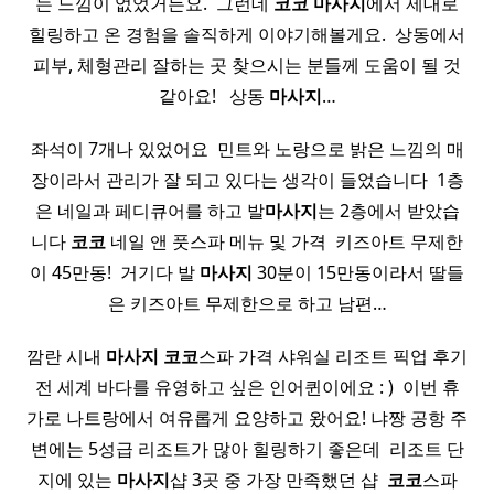
는 느낌이 없었거든요. ​ 그런데
코코
마사지
에서 제대로
힐링하고 온 경험을 솔직하게 이야기해볼게요. ​ 상동에서
피부, 체형관리 잘하는 곳 찾으시는 분들께 도움이 될 것
같아요! ​ ​ 상동
마사지
…
좌석이 7개나 있었어요 ​ 민트와 노랑으로 밝은 느낌의 매
장이라서 관리가 잘 되고 있다는 생각이 들었습니다 ​ 1층
은 네일과 페디큐어를 하고 발
마사지
는 2층에서 받았습
니다
코코
네일 앤 풋스파 메뉴 및 가격 ​ 키즈아트 무제한
이 45만동! ​ 거기다 발
마사지
30분이 15만동이라서 딸들
은 키즈아트 무제한으로 하고 남편…
깜란 시내
마사지
코코
스파 가격 샤워실 리조트 픽업 후기
전 세계 바다를 유영하고 싶은 인어퀸이에요 : ) ​ 이번 휴
가로 나트랑에서 여유롭게 요양하고 왔어요! 냐짱 공항 주
변에는 5성급 리조트가 많아 힐링하기 좋은데 ​ 리조트 단
지에 있는
마사지
샵 3곳 중 가장 만족했던 샵 ​
코코
스파