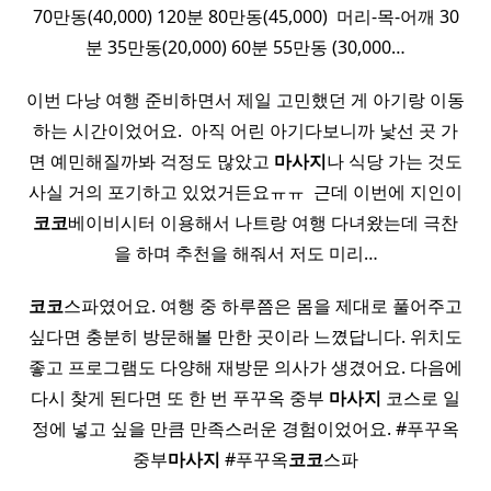
70만동(40,000) 120분 80만동(45,000) ​ 머리-목-어깨 30
분 35만동(20,000) 60분 55만동 (30,000…
이번 다낭 여행 준비하면서 제일 고민했던 게 아기랑 이동
하는 시간이었어요. ​ 아직 어린 아기다보니까 낯선 곳 가
면 예민해질까봐 걱정도 많았고
마사지
나 식당 가는 것도
사실 거의 포기하고 있었거든요ㅠㅠ ​ 근데 이번에 지인이
코코
베이비시터 이용해서 나트랑 여행 다녀왔는데 극찬
을 하며 추천을 해줘서 저도 미리…
코코
스파였어요. 여행 중 하루쯤은 몸을 제대로 풀어주고
싶다면 충분히 방문해볼 만한 곳이라 느꼈답니다. 위치도
좋고 프로그램도 다양해 재방문 의사가 생겼어요. 다음에
다시 찾게 된다면 또 한 번 푸꾸옥 중부
마사지
코스로 일
정에 넣고 싶을 만큼 만족스러운 경험이었어요. #푸꾸옥
중부
마사지
#푸꾸옥
코코
스파