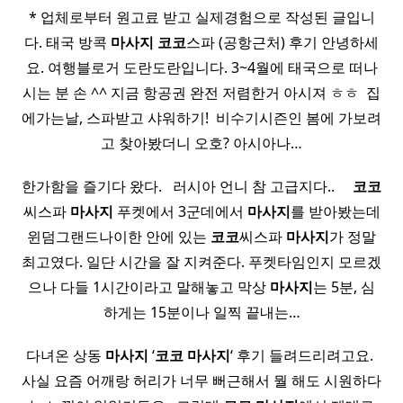
* 업체로부터 원고료 받고 실제경험으로 작성된 글입니
다. 태국 방콕
마사지
코코
스파 (공항근처) 후기 안녕하세
요. 여행블로거 도란도란입니다. 3~4월에 태국으로 떠나
시는 분 손 ^^ 지금 항공권 완전 저렴한거 아시져 ㅎㅎ ​ 집
에가는날, 스파받고 샤워하기! ​ 비수기시즌인 봄에 가보려
고 찾아봤더니 오호? 아시아나…
한가함을 즐기다 왔다. ​ ​ 러시아 언니 참 고급지다.. ​ ​ ​ ​
코코
씨스파
마사지
푸켓에서 3군데에서
마사지
를 받아봤는데
윈덤그랜드나이한 안에 있는
코코
씨스파
마사지
가 정말
최고였다. 일단 시간을 잘 지켜준다. 푸켓타임인지 모르겠
으나 다들 1시간이라고 말해놓고 막상
마사지
는 5분, 심
하게는 15분이나 일찍 끝내는…
다녀온 상동
마사지
‘
코코
마사지
‘ 후기 들려드리려고요. ​
사실 요즘 어깨랑 허리가 너무 뻐근해서 뭘 해도 시원하다