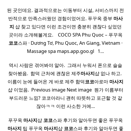
된 곳인데요. 결과적으로는 이동부터 시설, 서비스까지 전
반적으로 만족스러웠던 경험이었어요. 푸꾸옥 중부
마사
지
샵 찾고 있다면 이런 조건이면 충분히 괜찮다 싶었던
곳이라 소개해볼게요. ​ ​ ​ COCO SPA Phu Quoc – 푸꾸옥
코코
스파 · Dương Tơ, Phu Quoc, An Giang, Vietnam ·
Massage spa maps.app.goo.gl ​ ​ 1…
역시 사람은 겪어봐야 알아. ​ 그래서 누워서 폰으로 슬슬
찾아봤음. ​ 함덕 근처에 괜찮은 제주
마사지
샵 없나 하고. ​
이름이 눈에 들어온 게 바로 제주 함덕
코코
아로마
마사지
샵 이었음. ​ Previous image Next image ​ 뭔가 이름부터
부드러운 느낌? 코코아라니 괜히 따뜻하고 포근할 것 같
잖아ㅋㅋ 이런 사소한 거에…
푸꾸옥
마사지
샵
코코
스파 후기와 알아두면 좋은 푸꾸옥
마사지
팁 푸꾸옥
마사지
샵
코코
스파 후기와 알아두면 좋