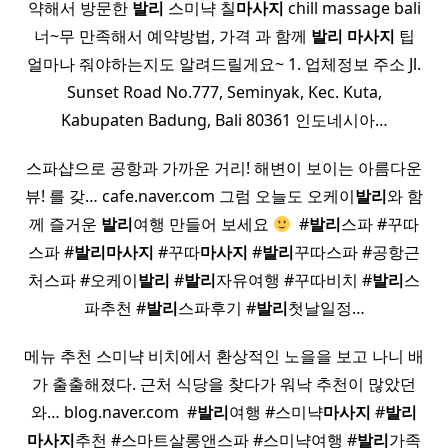
약해서 방문한
발리
스미냑 칠
마사지
chill massage bali
너~무 만족해서 예약방법, 가격 과 함께
발리
마사지
팁
얼마나 줘야하는지도 알려드릴게요~ 1. 업체정보 주소 Jl.
Sunset Road No.777, Seminyak, Kec. Kuta,
Kabupaten Badung, Bali 80361 인도네시아…
스파샵으로 공항과 가까운 거리! 해변이 보이는 아름다운
뷰! 를 갖… cafe.naver.com 그럼 오늘도 오케이
발리
와 함
께 즐거운
발리
여행 만들어 보세요
​ #
발리
스파 #꾸따
스파 #
발리
마사지
#꾸따
마사지
#
발리
꾸따스파 #공항근
처스파 #오케이
발리
#
발리
자유여행 #꾸따비치 #
발리
스
파추천 #
발리
스파후기 #
발리
첫날일정…
메뉴 추천 스미냑 비치에서 환상적인 노을을 보고 나니 배
가 출출해졌다. 근처 식당을 찾다가 워낙 추천이 많았던
와… blog.naver.com ​ #
발리
여행 #스미냑
마사지
#
발리
마사지
추천 #스마트살롱앤스파 #스미냑여행 #
발리
가족