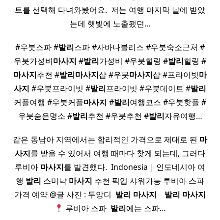
트를 선택해 다녀와봤어요. ​ 저는 여행 마지막 날에 받았
는데 햇빛에 노출됐던…
#우붓스파 #
발리
스파 #사바나블리스 #우붓숙소근처 #
우붓가성비
마사지
#
발리
가성비 #우붓힐링 #
발리
힐링 #
마사지
추천 #
발리
마사지
샵 #우붓
마사지
샵 #프라이빗
마
사지
#우붓프라이빗 #
발리
프라이빗 #우붓데이트 #
발리
커플여행 #우붓커플
마사지
#
발리
여행코스 #우붓핫플 #
우붓숨은명소 #
발리
추천 #우붓추천 #
발리
자유여행…
같은 동남아 지역에서는 합리적인 가격으로 제대로 된
마
사지
를 받을 수 있어서 여행 때마다 찾게 되는데, 그러다
루비아
마사지
를 발견했다. ​ Indonesia | 인도네시아 여
행
발리
스미냑
마사지
추천 픽업 샤워가능 루비아 스파
가격 예약 @글 사진 : 두앙디 ​
발리
마사지
​ ​ ​
발리
마사지
루비아 스파 ​
발리
에는 스파…