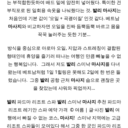
는 부적합한듯하여 배드 밑에 얌전히 넣어뒀다. 특이한 건
부직포로 된 일회용 속옷을 나눠줬다는 것.
발리
마사지
는
처음인데 기본 값이 ‘오일 + 곡괭이질’ 인것 같다. 베트남
마사지
와 비교하자면 오일을 진짜 듬뿍듬뿍 바르고 몸을
꾹꾹 눌러주는 듯한 기분…
방식을 중심으로 아로마 오일, 지압과 스트레칭이 결합된
형태인데 휴양을 즐기러 떠나는 여행인 만큼 빼놓을 수 없
는 행복입니다. ​ ​ 그래서 저도
발리
스미냑
마사지
를 다녀
왔는데 베트남처럼 1일 1힐링은 못해도 2일에 한 번은 들
렀습니다. ​ 그중
발리
공항 근처
마사지
숍으로 괜찮은 곳
을 찾았는데 샤워와 픽업까지…
발리
파드마 리조트 스파
발리
스미냑
마사지
추천 파드마
리조트 레기안 스파 예약 가격 ​ © 여름 | 글·사진
발리
여
행에서 빠질 수 없는 코스,
마사지
! ​ 스미냑 지역에는 고급
리조트 스파들이 모여있다 해서 그중 한 곳인 파드마 리조