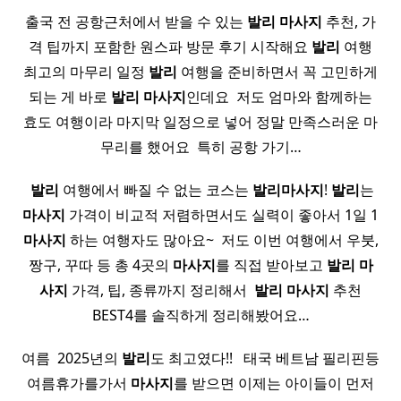
출국 전 공항근처에서 받을 수 있는
발리
마사지
추천, 가
격 팁까지 포함한 원스파 방문 후기 시작해요
발리
여행
최고의 마무리 일정
발리
여행을 준비하면서 꼭 고민하게
되는 게 바로
발리
마사지
인데요 ​ 저도 엄마와 함께하는
효도 여행이라 마지막 일정으로 넣어 정말 만족스러운 마
무리를 했어요 ​ 특히 공항 가기…
​
발리
여행에서 빠질 수 없는 코스는
발리
마사지
!
발리
는
마사지
가격이 비교적 저렴하면서도 실력이 좋아서 1일 1
마사지
하는 여행자도 많아요~ ​ 저도 이번 여행에서 우붓,
짱구, 꾸따 등 총 4곳의
마사지
를 직접 받아보고
발리
마
사지
가격, 팁, 종류까지 정리해서 ​
발리
마사지
추천
BEST4를 솔직하게 정리해봤어요…
여름 ​ 2025년의
발리
도 최고였다!! ​ ​ 태국 베트남 필리핀등
여름휴가를가서
마사지
를 받으면 이제는 아이들이 먼저