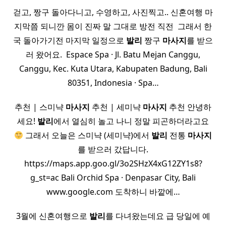
걷고, 짱구 돌아다니고, 수영하고, 사진찍고.. 신혼여행 마
지막쯤 되니깐 몸이 진짜 말 그대로 방전 직전 ​ 그래서 한
국 돌아가기전 마지막 일정으로
발리
짱구
마사지
를 받으
러 왔어요. ​ Espace Spa · Jl. Batu Mejan Canggu,
Canggu, Kec. Kuta Utara, Kabupaten Badung, Bali
80351, Indonesia · Spa…
추천 | 스미냑
마사지
추천 | 세미냑
마사지
추천 안녕하
세요!
발리
에서 열심히 놀고 나니 정말 피곤하더라고요
그래서 오늘은 스미냑 (세미냑)에서
발리
전통
마사지
를 받으러 갔답니다.
https://maps.app.goo.gl/3o2SHzX4xG12ZY1s8?
g_st=ac Bali Orchid Spa · Denpasar City, Bali
www.google.com 도착하니 바깥에…
3월에 신혼여행으로
발리
를 다녀왔는데요 급 당일에 예