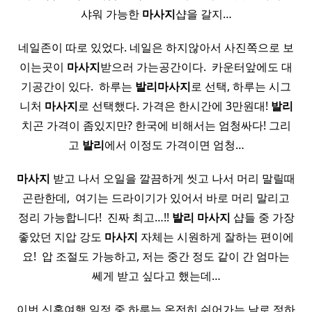
샤워 가능한
마사지
샵을 갈지…
네일존이 따로 있었다. 네일은 하지않아서 사진쪽으로 보
이는곳이
마사지
받으러 가는공간이다. ​ 카운터앞에도 대
기공간이 있다. ​ 하루는
발리
마사지
로 선택, 하루는 시그
니처
마사지
로 선택했다. 가격은 한시간에 3만원대!
발리
치곤 가격이 좀있지만? 한국에 비해서는 엄청싸다! 그리
고
발리
에서 이정도 가격이면 엄청…
마사지
받고 나서 오일을 깔끔하게 씻고 나서 머리 말릴때
곤란한데, ​ 여기는 드라이기가 있어서 바로 머리 말리고
정리 가능합니다! ​ 진짜 최고…!!
발리
마사지
샵들 중 가장
좋았던 지압 강도
마사지
자체는 시원하게 잘하는 편이에
요! ​ 압 조절도 가능하고, 저는 중간 정도 같이 간 엄마는
쎄게 받고 싶다고 했는데…
이번 신혼여행 일정 중 하루는 온전히 쉬어가는 날로 정하