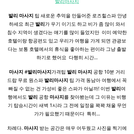
발리마사지
​
발리
마사지
팁 새로운 추억을 만들어준 로즈힐스파 안녕
하세요 최근
발리
가 우기 이기도 하고 비가 좀 많이 와서
침수 지역이 생겼다는 얘기를 많이 들었지만 ​ 이미 예약한
호텔이랑 항공편도 있고 우리가 여행을 가게 되면 관광보
다는 보통 호텔에서의 휴식을 좋아하는 편이라 그냥 출발
하기로 했어요 ​ 다행히 시간…
마사지
#
발리
마사지
가격팁
발리
마사지
공항 10분 거리
드랍 무료 원스파
발리
마사지
팁 가격 동남아 여행에서 꼭
빠질 수 없는 건 가성비 좋은 스파가 아닐까! 이번
발리
여
행에서도
발리
공항
마사지
를 찾아봤는데 그 이유는 비행
기 탑승시간이 새벽 1시라 그 전에 일정을 꽉꽉 채울 무언
가가 필요했기 때문이다 ​ 특히…
차례다.
마사지
받는 공간은 매우 어두웠고 사진을 찍기에