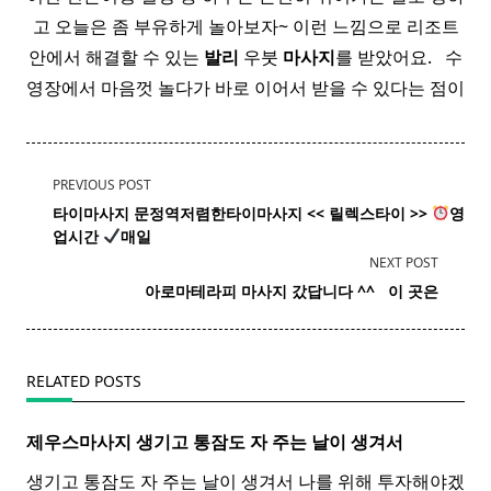
고 오늘은 좀 부유하게 놀아보자~ 이런 느낌으로 리조트
안에서 해결할 수 있는
발리
우붓
마사지
를 받았어요. ​ ​ 수
영장에서 마음껏 놀다가 바로 이어서 받을 수 있다는 점이
<span
PREVIOUS POST
class="nav-
타이마사지 문정역저렴한
타이
마사지
<< 릴렉스
타이
>>
영
subtitle
업시간
매일
screen-
NEXT POST
reader-
아로마테라피 마사지 갔답니다 ^^ ​ ​ 이 곳은
text">Page</span>
RELATED POSTS
제우스마사지 생기고 통잠도 자 주는 날이 생겨서
생기고 통잠도 자 주는 날이 생겨서 나를 위해 투자해야겠