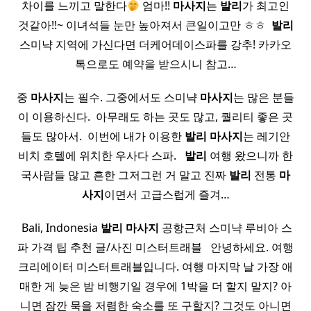
차이를 느끼고 말한다
엄마!!
마사지
는
발리
가 최고인
것같아!!~ 이녀석들 눈만 높아져서 큰일이고만 ㅎㅎ ​
발리
스미냑 지역에 가신다면 더케어데이스파를 강추! 카카오
톡으로도 예약을 받으시니 참고…
중
마사지
는 필수. 그중에서도 스미냑
마사지
는 많은 분들
이 이용하신다. ​ 아무래도 하는 곳도 많고, 퀄리티 좋은 곳
들도 많아서. ​ 이번에 내가 이용한
발리
마사지
는 레기안
비치 호텔에 위치한 우사다 스파. ​ ​
발리
여행 왔으니까 한
국사람들 많고 흔한 그저그런 거 말고 진짜
발리
전통
마
사지
이면서 고급스럽게 즐겨…
​ Bali, Indonesia
발리
마사지
공항근처 스미냑 루비아 스
파 가격 팁 추천 글/사진 미스터트래블 ​ ​ 안녕하세요. 여행
크리에이터 미스터트래블입니다. 여행 마지막 날 가장 애
매한 게 늦은 밤 비행기일 경우에 1박을 더 할지 말지? 아
니면 잠깐 묵을 저렴한 숙소를 또 구할지? 그것도 아니면