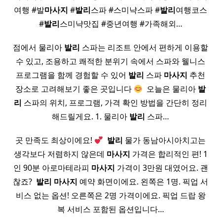
여행 #발
마사지
#
발리
스파 #스미냑스파 #
발리
여행코스
#
발리
스미냑맛집 #중년여행 #가족해외…
점에서 물리아
발리
스파는 리조트 안에서 편하게 이용할
수 있고, 조용하고 쾌적한 분위기 속에서 스파와 웰니스
프로그램을 함께 경험할 수 있어
발리
스파
마사지
추천
장소로 고려해보기 좋은 곳입니다
​ 오늘은 물리아
발
리
스파의 위치, 프로그램, 가격 확인 방법을 간단히 정리
해드릴게요. 1. 물리아
발리
스파…
곳 만족도 최상이에요!
​
발리
물가 동남아시아치고는
생각보다 저렴하지 않은데
마사지
가격은 합리적인 편! 1
인 90분 아로마테라피
마사지
가격이 3만원 대였어요. 괜
찮죠? ​
발리
마사지
예약 화면이에요. 왼쪽은 1명. 픽업 서
비스 없는 옵션! 오른쪽은 2명 가격이에요. 픽업 드랍 왕
복 서비스 포함된 옵션입니다…