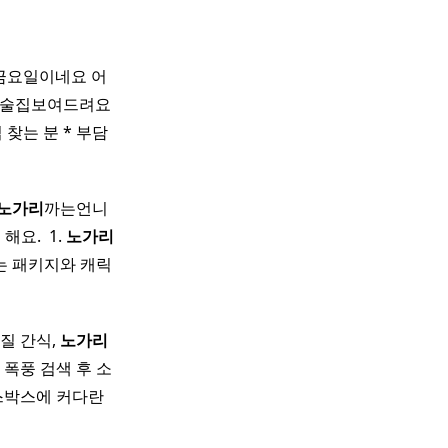
 금요일이네요 어
실 술집보여드려요
 찾는 분 * 부담
노가리
까는언니
. ​ 1.
노가리
는 패키지와 캐릭
질 간식,
노가리
 폭풍 검색 후 소
이스박스에 커다란