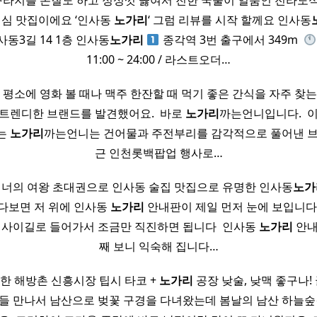
라지를 손질도 하고 정성껏 끓여서 진한 국물이 일품인 전라도식
점심 맛집이에요 ‘인사동
노가리
‘ 그럼 리뷰를 시작 할께요 인사동
동3길 14 1층 인사동
노가리
종각역 3번 출구에서 349m ​
11:00 ~ 24:00 / 라스트오더…
도 평소에 영화 볼 때나 맥주 한잔할 때 먹기 좋은 간식을 자주 찾
트렌디한 브랜드를 발견했어요. ​ 바로
노가리
까는언니입니다. ​ 
않는
노가리
까는언니는 건어물과 주전부리를 감각적으로 풀어낸 브랜
근 인천롯백팝업 행사로…
방문 ​ 디너의 여왕 초대권으로 인사동 술집 맛집으로 유명한 인사동
노가
가다보면 저 위에 인사동
노가리
안내판이 제일 먼저 눈에 보입니다 
 사이길로 들어가서 조금만 직진하면 됩니다 ​ 인사동
노가리
안내
째 보니 익숙해 집니다…
한 해방촌 신흥시장 팁시 타코 +
노가리
공장 낮술, 낮맥 좋구나! 글
들 만나서 남산으로 벚꽃 구경을 다녀왔는데 봄날의 남산 하늘숲