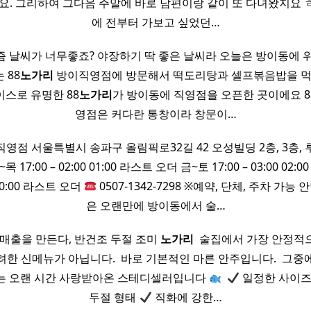
요. 그리하여 그다음 주말에 바로 남편이랑 같이 또 다녀왔지요 
에 전부터 가보고 싶었던…
 날씨가 너무좋죠? 야장하기 딱 좋은 날씨라 오늘은 방이동에 
 88
노가리
방이직영점에 방문해서 떡도리탕과 셀프볶음밥을 먹고 
스로 유명한 88
노가리
가 방이동에 직영점을 오픈한 곳이에요 8
영점은 커다란 통창이라 창문이…
영점 서울특별시 송파구 올림픽로32길 42 오성빌딩 2층, 3층, 
 17:00 – 02:00 01:00 라스트 오더 금~토 17:00 – 03:00 02
0 00:00 라스트 오더
0507-1342-7298 ※예약, 단체, 주차 가능
은 오랜만에 방이동에서 술…
매출을 만든다, 반건조 두절 조미
노가리
​ 술집에서 가장 안정적
한 신메뉴가 아닙니다. ​ 바로 기본적인 마른 안주입니다. ​ 그
는 오랜 시간 사랑받아온 스테디셀러입니다
​
일정한 사이
두절 형태
직화에 강한…