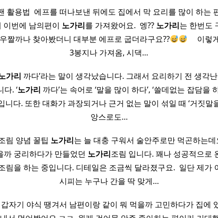
팬 활용법 ​ 에프를 떠나보낸 뒤에도 집에서 막 요리를 많이 하는
 이번에 남의편이
노가리
를 가져왔어요. ​ 엥??
노가리
는 한번도 
이 녀석을 우짤까나 찾아봤더니 대부분 에프로 굽더라구요??
​ ​ ​ ​ 
3봉지나 가져옴, 시댁…
노가리
까다’라는 말이 생각났습니다. 그래서 요리하기 전 생각난 
. ‘
노가리
까다’는 속어로 ‘말을 많이 하다’, ‘쓸데없는 잡담을
입니다. 또한 대화가 과장되거나 근거 없는 말이 섞일 때 ‘거짓말
앙스로도…
조림 양념 꿀팁
노가리
는 늘 대충 구워서 술안주로만 먹곤하는데
을까 궁리하다가 만들었던
노가리
조림 입니다. 꽤나 성공적으로 
조림을 하는 중입니다. 디테일은 조금씩 달라졌구요. ​ 일단 제가
시피는 누구나 간을 딱 맞게…
 갑자기 야식 땡겨서 남편이랑 같이 뭐 먹을까 고민하다가 집에