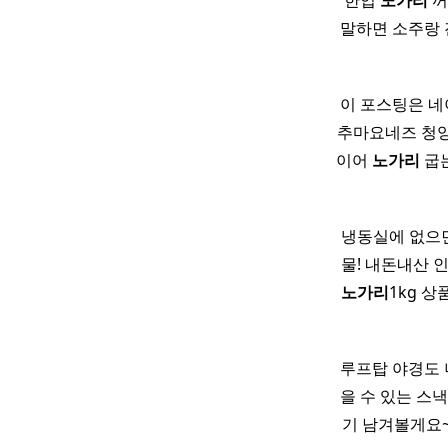
한입
노가리
꺼
말하면 소주랑 
이 포스팅은 네
추마요네즈 청
이어
노가리
굽
냉동실에 없으면
물! 내돈내산 
노가리
1kg 상
루프탑 야경도 
을 수 있는 스
기 남겨볼게요~