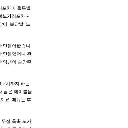
리
포차 서울특별
왕
노가리
포차 지
어, 불닭발,
노
찬 만들어봤습니
찬 만들었더니 완
짠 양념이 술안주
 2시까지 하는
나 남은 테이블을
져요! 메뉴는 후
조 두절 촉촉
노가