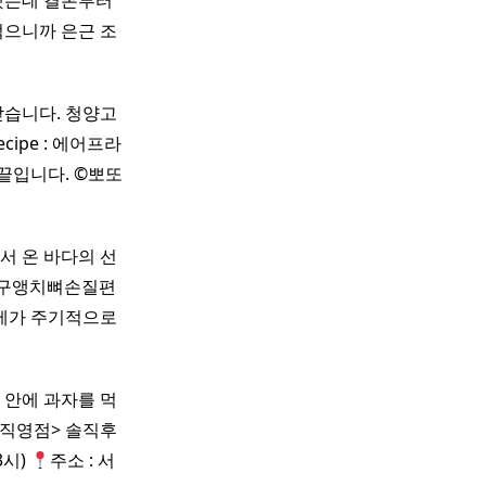
했는데 결론부터
먹으니까 은근 조
받습니다. 청양고
ecipe : 에어프라
끝입니다. ©뽀또
서 온 바다의 선
대구앵치뼈손질편
확정 제가 주기적으로
 안에 과자를 먹
직영점> 솔직후
3시)
주소 : 서