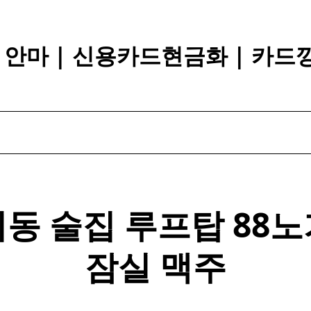
장 안마 | 신용카드현금화 | 카드
동 술집 루프탑 88
노
잠실 맥주