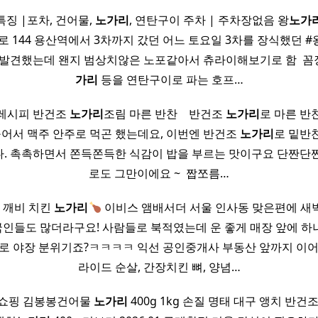
특징 |포차, 건어물,
노가리
, 연탄구이 주차 | 주차장없음 왕
노가
로 144 용산역에서 3차까지 갔던 어느 토요일 3차를 장식했던 #
발견했는데 왠지 범상치않은 노포같아서 츄라이해보기로 함 ​ 꼼장
가리
등을 연탄구이로 파는 호프…
레시피 반건조
노가리
조림 마른 반찬 ​ ​ ​ 반건조
노가리
로 마른 반
구어서 맥주 안주로 먹곤 했는데요, 이번엔 반건조
노가리
로 밑반
. 촉촉하면서 쫀득쫀득한 식감이 밥을 부르는 맛이구요 단짠단
로도 그만이에요 ~ ​ 짭쪼름…
 깨비 치킨
노가리
이비스 앰배서더 서울 인사동 맞은편에 새벽
인들도 많더라구요! 사람들로 북적였는데 운 좋게 매장 앞에 하
로 야장 분위기죠?ㅋㅋㅋㅋ 익선 공인중개사 부동산 앞까지 이어
라이드 순살, 간장치킨 뼈, 양념…
 쇼핑 김봉봉건어물
노가리
400g 1kg 손질 명태 대구 앵치 반건