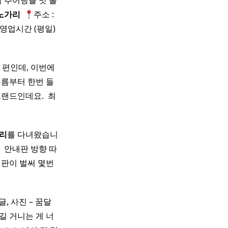
 추어탕을 맛 볼
노가리
​
주소 :
영업시간 (평일)
는 편인데, 이번에
이름부터 한번 들
드인데요. ​ 최
리
를 다녀왔습니
​ 안내판 방향 따
판이 벌써 몇번
, 사진 – 꿈달 ​
길 거니는 게 너