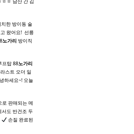
ㅎㅎㅎ 남산 간 김
위치한 방이동 술
왔어요! ​ 선릉
8
노가리
방이직
루프탑 88
노가리
:00 라스트 오더 일
 안녕하세요~! 오늘
으로 판매되는 메
중에서도 반건조 두
즈
손질 완료된