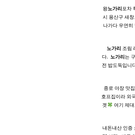
왕
노가리
포차 
시 용산구 새창
나가다 우연히 
​ ​ ​
노가리
조림 
다. ​
노가리
는 
전 밥도둑입니다
종로 야장 맛집
호프집이라 외국
겟
여기 제대
내돈내산 인증