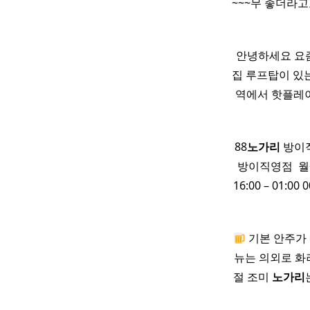
~~~무 좋더라고
안녕하세요 요즘
집 루프탑이 있는
역에서 핫플레이
88
노가리
방이직
방이직영점 ​ 월~목
16:00 – 01:0
기본 안주가 
뉴는 의외로 화려
절 조미
노가리