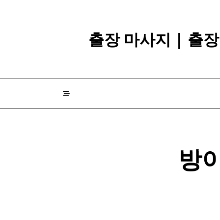
Skip
to
content
출장 마사지 | 출
방이