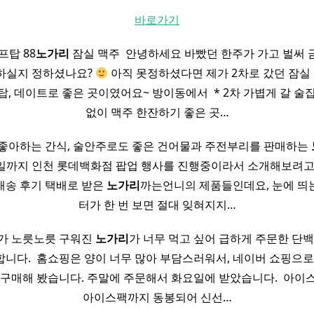
바로가기
프탑 88
노가리
잠실 맥주 ​ 안녕하세요 바빴던 한주가 가고 벌써
하실지 정하셨나요?
아직 못정하셨다면 제가 2차로 갔던 잠
, 데이트로 좋은 곳이였어요~ 방이동에서 ​ * 2차 가볍게 갈 술집
없이 맥주 한잔하기 좋은 곳…
좋아하는 간식, 술안주로도 좋은 건어물과 주전부리를 판매하는
0일까지 인천 롯데백화점 팝업 행사를 진행중이라서 소개해보려고 해요
배송 후기 택배로 받은
노가리
까는언니의 제품들인데요, 눈에 띄
터가 한 번 보면 절대 잊혀지지…
보다가 노릇노릇 구워진
노가리
가 너무 먹고 싶어 급하게 주문한 단백
니다. ​ 홈쇼핑은 양이 너무 많아 부담스러워서, 네이버 쇼핑으로
구매해 봤습니다. 주말에 주문해서 화요일에 받았습니다. ​ 아
아이스팩까지 동봉되어 신선…