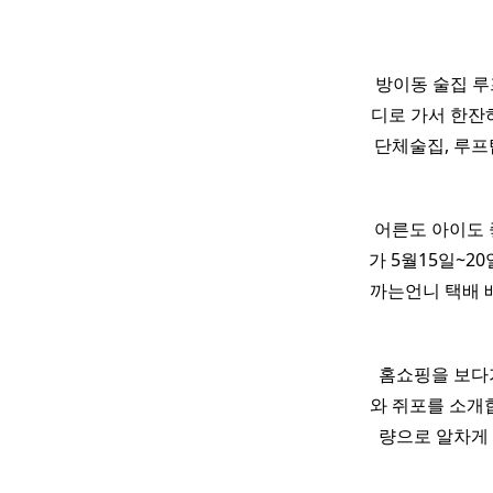
방이동 술집 루
디로 가서 한잔
단체술집, 루프탑
어른도 아이도 
가 5월15일~2
까는언니 택배 
​ ​홈쇼핑을 
와 쥐포를 소개합
량으로 알차게 