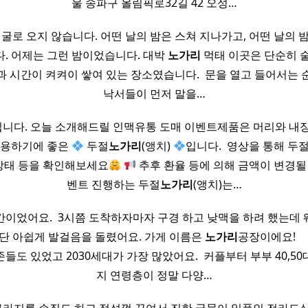
울 송파구 올림픽로32길 42 오성…
얼굴로 오지 않습니다. 어떤 날의 밤은 스쳐 지나가고, 어떤 날의 
. 어제는 그런 밤이었습니다. 대박
노가리
먹태 이곳은 단순히 
과 시간이 켜켜이 쌓여 있는 장소였습니다. ​ 문을 열고 들어서는 
낙서들이 먼저 말을…
니다. 오늘 소개해드릴 인맥유통 도매 이벤트제품은 머리와 내장
사용하기에 좋은
두절
노가리
(앵치)
입니다. ​ 영상을 통해 두
상태 등을 확인해보세요
추후 환율 등에 의해 금액이 변경될 
벤트 진행하는 두절
노가리
(앵치)는…
이었어요. ​ 3시쯤 도착하자마자 구경 하고 낮맥을 하려 했는데
단 아쉽게 발걸음을 돌렸어요. 가게 이름은
노가리
공장이에요! ​ ​ 
들도 있었고 2030세대가 가장 많았어요. ​ 커플부터 부부 40,5
지 연령층이 정말 다양…