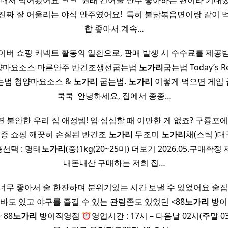
내서 먹어봤어요 ㅋㅋ ​ 원래 건어물 안주 좋아하는 편이라 기대
진짜 잘 어울리는 야식 안주였어요! ​ 특히 불닭볶음면이랑 같이 
합 좋아서 계속…
이버 쇼핑 커넥트 활동의 일환으로, 판매 발생 시 수수료를 제공
양마요소스 마른안주 반건조생선굽는법
노가리
굽는법 Today’s R
는법 청양마요소스 &
노가리
굽는법.
노가리
이렇게 먹으면 게임 
쿡쿡 ​ 안녕하세요, 집에서 종종…
 불안한 우리 집 애정템! 입 심심할 때 이만한 게 없죠? 구룡포에
인증 쇼핑 깨끗히 손질된 반건조
노가리
무조미
노가리
채(스틱 )
품선택 : 명태
노가리
(중)1kg(20~25미) 더보기 2026.05.구매
내돈내산 구매하는 저희 집…
너무 좋아서 술 한잔하며 분위기있는 시간 보낼 수 있었어요 술집
낵바도 있고 야구를 즐길 수 있는 관람존도 있었던 <88
노가리
방이
 88
노가리
방이직영점
영업시간 : 17시 – 다음날 02시(주말 0