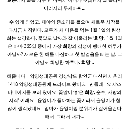
교동에서 술을 자주 안 마셔서 어디가 맛집인지 잘 몰라서
이리저리 두세바퀴…
수 있게 되었고, 제야의 종소리를 들으며 새로운 시작을
다시금 시작한다. 모두가 새 마음을 먹는 1월 1일의 탄생
화는 설강화다. 꽃말도 날짜와 잘 어울리는 ‘
희망
‘. 1월 1일
은 아마 365일 중에서 가장
희망
의 감정이 팽배한 하루가
아닐까? 새로운 한 해를 다짐하고 첫 발걸음을 떼는 날. 그
야말로 희망찬 하루다.
희망
…
해줍니다 ​ ​ ​ 악양생태공원 경상남도 함안군 대산면 서촌리
1418 악양생태공원에 드라이브 왔어요 ​ ​ 민들레 ​ ​ 요 샤스
타데이지를 보러 왔어요 ​ 꽃말이 ‘밝은
희망
, 순수, 사랑의
시작’ 이래요 ​ ​ 윤영이가 좋아하는 꽃이라서 윤영이가 참
많이 생각났네요 ​ ​ 엄마가 윤영이랑 분위기가 잘어울린다
해서 ​ 그래서 내가…