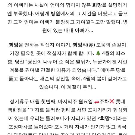
의 아빠라는 사실이 엄마의 꺾이지 않은
희망
을 설명하기
엔 부족했다. 어떻게 병원에서의 그 시간을 버텼냐고 물으
면 그저 엄마는 아빠가 불쌍하고 가여웠다고만 말했다. 병
원에 있는 내내 아빠가…
희망
을 전하는 적십자 이야기,
희망
적(赤) 도움의 손길이
가장 필요한 곳에 적십자가 함께 합니다.
4월의 따스
함, 당신 “당신이 나누어 준 작은 볕뉘가, 누군가에겐 시린
겨울을 견뎌낼 간절한 이유가 되었습니다.” 메마른 땅을
뚫고 돋아나는 새순의 강인함 속에, 4월의 봄이 깊어가고
있습니다. 이 계절이 우리…
정기휴무 매월 첫번째, 마지막주 월요일
주차
롯데
백화점을 ‘ㄱ’자로 둘러싼 형태로 서면 포차거리가 형성되
어 있는데 우리는 둘러보다가 자리가 있던 <
희망
>이라는
포장마차로 들어갔다 포치거리 자체가 인기가 많고 외국