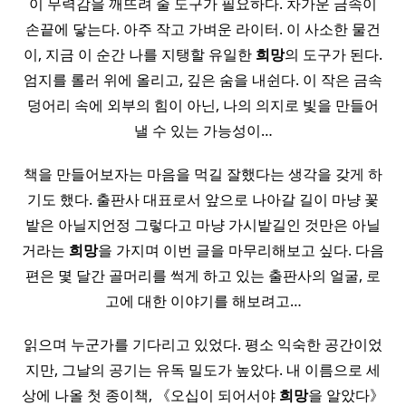
이 무력감을 깨뜨려 줄 도구가 필요하다. 차가운 금속이
손끝에 닿는다. 아주 작고 가벼운 라이터. 이 사소한 물건
이, 지금 이 순간 나를 지탱할 유일한
희망
의 도구가 된다.
엄지를 롤러 위에 올리고, 깊은 숨을 내쉰다. 이 작은 금속
덩어리 속에 외부의 힘이 아닌, 나의 의지로 빛을 만들어
낼 수 있는 가능성이…
책을 만들어보자는 마음을 먹길 잘했다는 생각을 갖게 하
기도 했다. 출판사 대표로서 앞으로 나아갈 길이 마냥 꽃
밭은 아닐지언정 그렇다고 마냥 가시밭길인 것만은 아닐
거라는
희망
을 가지며 이번 글을 마무리해보고 싶다. 다음
편은 몇 달간 골머리를 썩게 하고 있는 출판사의 얼굴, 로
고에 대한 이야기를 해보려고…
읽으며 누군가를 기다리고 있었다. 평소 익숙한 공간이었
지만, 그날의 공기는 유독 밀도가 높았다. 내 이름으로 세
상에 나올 첫 종이책, 《오십이 되어서야
희망
을 알았다》