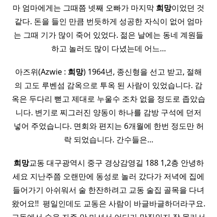
마 엄마에게는 그때쯤 넷째 오빠가 마지막
희망
이었던 것
같다. 돈을 들인 만큼 번듯하게 성공한 자식이 없어 엄마
는 그때 기가 많이 죽어 있었다. 젊은 날에는 동네 계원들
하고 놀러도 많이 다녔는데 어느…
아즈위(Azwie :
희망
) 1964년, 종신형을 선고 받고, 절해
의 고도 루벤섬 감옥으로 투옥 된 사람이 있었습니다. 감
옥은 두다리 뻗고 제대로 누울수 조차 없을 정도로 좁았습
니다. 변기로 찌그러진 양동이 하나를 감방 구석에 던저
넣어 주었습니다. 면회와 편지는 6개월에 한번 정도만 허
락 되었습니다. 간수들은…
희망
교동 대구광역시 중구 경상감영길 188 1,2층 안녕하
세요 지난주쯤 오랜만에 동성로 놀러 갔다가 저녁에 집에
들어가기 아쉬워서 술 한잔하려고 교동 술집 골목을 다녀
왔어요!! ​ 평일인데도 교동은 사람이 바글바글하더라구요.