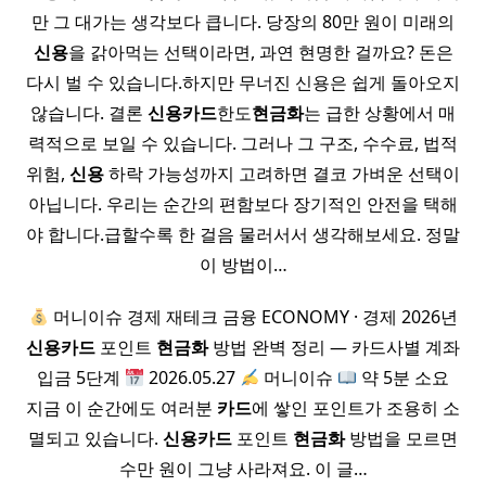
만 그 대가는 생각보다 큽니다. 당장의 80만 원이 미래의
신용
을 갉아먹는 선택이라면, 과연 현명한 걸까요? 돈은
다시 벌 수 있습니다.하지만 무너진 신용은 쉽게 돌아오지
않습니다. 결론
신용
카드
한도
현금화
는 급한 상황에서 매
력적으로 보일 수 있습니다. 그러나 그 구조, 수수료, 법적
위험,
신용
하락 가능성까지 고려하면 결코 가벼운 선택이
아닙니다. 우리는 순간의 편함보다 장기적인 안전을 택해
야 합니다.급할수록 한 걸음 물러서서 생각해보세요. 정말
이 방법이…
머니이슈 경제 재테크 금융 ECONOMY · 경제 2026년
신용
카드
포인트
현금화
방법 완벽 정리 — 카드사별 계좌
입금 5단계
2026.05.27
머니이슈
약 5분 소요
지금 이 순간에도 여러분
카드
에 쌓인 포인트가 조용히 소
멸되고 있습니다.
신용
카드
포인트
현금화
방법을 모르면
수만 원이 그냥 사라져요. 이 글…