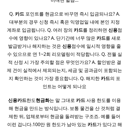
비대면 발급…
Q.
카드
포인트를 현금으로 바꾸면 즉시 입금되나요? A.
대부분의 경우 신청 즉시 혹은 익영업일 내에 본인 지정
계좌로 입금됩니다. Q. 여러 장의
카드
를 정리하면
신용
점
수에 영향이 있나요? A. 단기간에 너무 많은
카드
를 새로
발급받거나 해지하는 것은
신용
점수에 일시적 영향을 줄
수 있으므로 연 1~2회 리모델링이 적당합니다. Q. 전월 실
적 산정 시 가장 주의할 점은 무엇인가요? A. 할인받은 결
제 건이 실적에서 제외되는지, 세금 및 공과금이 포함되는
지 확인하는 것이 가장 중요합니다. Q. 해지한
카드
의 포
인트는 어떻게 되나요
신용
카드
한도
현금화
는 말 그대로
카드
사용 한도를 이용
해 현금을 만드는 방식입니다. 보통 물건을 산 것처럼 결
제한 뒤, 업체로부터 현금을 돌려받는 구조죠. 예를 들어
이런 겁니다.100만 원 한도가 남아 있는
카드
가 있다고 해