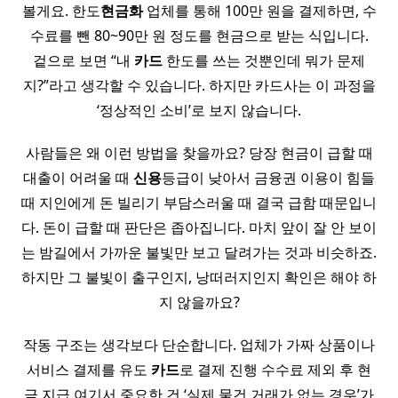
볼게요. 한도
현금화
업체를 통해 100만 원을 결제하면, 수
수료를 뺀 80~90만 원 정도를 현금으로 받는 식입니다.
겉으로 보면 “내
카드
한도를 쓰는 것뿐인데 뭐가 문제
지?”라고 생각할 수 있습니다. 하지만 카드사는 이 과정을
‘정상적인 소비’로 보지 않습니다.
사람들은 왜 이런 방법을 찾을까요? 당장 현금이 급할 때
대출이 어려울 때
신용
등급이 낮아서 금융권 이용이 힘들
때 지인에게 돈 빌리기 부담스러울 때 결국 급함 때문입니
다. 돈이 급할 때 판단은 좁아집니다. 마치 앞이 잘 안 보이
는 밤길에서 가까운 불빛만 보고 달려가는 것과 비슷하죠.
하지만 그 불빛이 출구인지, 낭떠러지인지 확인은 해야 하
지 않을까요?
작동 구조는 생각보다 단순합니다. 업체가 가짜 상품이나
서비스 결제를 유도
카드
로 결제 진행 수수료 제외 후 현
금 지급 여기서 중요한 건 ‘실제 물건 거래가 없는 경우’가