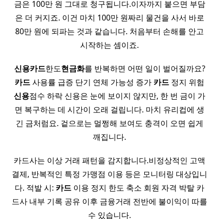
금은 100만 원 그대로 청구됩니다.이자까지 붙으면 부담
은 더 커지죠. 이건 마치 100만 원짜리 물건을 사서 바로
80만 원에 되파는 것과 같습니다. 처음부터 손해를 안고
시작하는 셈이죠.
신용
카드
한도
현금화
를 반복하면 어떤 일이 벌어질까요?
카드
사용률 급증 단기 연체 가능성 증가
카드
정지 위험
신용
점수 하락 신용은 눈에 보이지 않지만, 한 번 금이 가
면 복구하는 데 시간이 오래 걸립니다. 마치 유리컵에 생
긴 금처럼요. 겉으로는 멀쩡해 보여도 충격이 오면 쉽게
깨집니다.
카드사는 이상 거래 패턴을 감지합니다.비정상적인 고액
결제, 반복적인 특정 가맹점 이용 등은 모니터링 대상입니
다. 적발 시:
카드
이용 정지 한도 축소 회원 자격 박탈 카
드사 내부 기록 공유 이후 금융거래 전반에 불이익이 따를
수 있습니다.