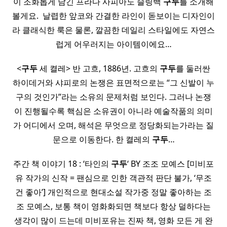
이 조화롭게 담긴 프라다 사피아노 슬링백
구두
를 소개해
볼게요. ​ 날렵한 앞코와 간결한 라인이 돋보이는 디자인이
라 클래식한 룩은 물론, 깔끔한 데일리 스타일에도 자연스
럽게 어우러지는 아이템이에요…
<
구두
세 켤레> 반 고흐, 1886년. 고흐의
구두
를 둘러싼
하이데거와 샤피로의 논쟁은 표면적으로는 “그 신발이 누
구의 것인가”라는 소유의 문제처럼 보인다. 그러나 논쟁
이 진행될수록 핵심은 소유권이 아니라 예술작품의 의미
가 어디에서 오며, 해석은 무엇으로 정당화되는가라는 질
문으로 이동한다. 한 켤레의
구두
…
주간 책 이야기 18 : ‘타인의
구두
‘ BY 조조 모예스 [미비포
유 작가의 신작 = 팬심으로 인한 객관적 판단 불가, ‘무조
건 좋아’] 개인적으로 현대소설 작가중 정말 좋아하는 조
조 모예스, 보통 책이 영화화되면 책보다 항상 덜하다는
생각이 많이 드는데 미비포유는 진짜 책, 영화 모든 게 완