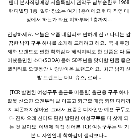
탠디 본사직영매장 서울특별시 관악구 남부순환로 1968
탠디빌딩 1층 ​ 일단 장소는 여기 1층이에요 텐디 직영 매
장에서 하는가 봐요 지하부터 1층까지…
안녕하세요. 오늘은 요즘 데일리로 편하게 신고 다니는 깔
끔한 남자
구두
하나를 소개해 드리려고 해요. ​ 국내 유명
제화 브랜드로 편한 착화감과 헤리지티로 한 번쯤은 다 들
어봤을만한 소다(SODA) 올해 50주년을 맞이할 만큼 좋은
퀄리티로 오랫동안 사랑받아온 브랜드에요. ​ 최근 남자 신
발 트렌드는 더비 슈즈, 로퍼…
[TCR 발편한 여성
구두
출근룩 미들힐] 출근용
구두
하나
잘못 신으면 오전부터 발 아프고 퇴근할 때쯤 되면 다리까
지 피곤해지잖아요 ​ 그래서 요즘은 디자인만 예쁜
구두
보
다 진짜 오래 신어도 편한 발편한 여성
구두
를 더 찾게 되
는 것 같아요 ​ 이번에 직접 신어본 TCR 여성
구두
는 딱 기
본 디자인인데 착화감이 생각보다…