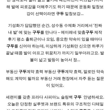
해 발에 피로감을 더해주기도 하기 때문에 운동화 밑창보
강이 선택이라면
구두
밑창보강…
기성화가 답답했던 순간, 성수동 수제화 거리에서 ‘진짜
내 발’ 에 맞는
구두
를 만나다 – 에이레네 맞춤
구두
제작
후기 평소 출퇴근이나 모임, 중요한 약속이 있을 때마다
구두
를 신어야 하는데, 이상하게 기성화만 신으면 하루가
끝날 때쯤 발이 아프고 뒤꿈치가 까지기 일쑤더라고요. 발
볼이 넓고 발등이 높아서 정…
부동산
구두
계약 효력 부동산
구두
계약 효력, 말로만 약속
해도 계약이 될까요 부동산 거래 현장에서 자주 듣는 질문
이 있어요.
세련미를 갖춘 프라다 사피아노 슬링백
구두
​ 안녕하세요.
​ 오늘은 단정한 실루엣과 브랜드 특유의 구조적인 디테일