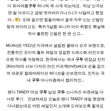
다 유아여름
구두
하나씩 꼭 사게 되는데요. ​ 막상 신겨보
면 발 아프다고 금방 벗어버리거나 (니가 사달라고 했잖
아…
) ​ 오래 걸으면 힘들어해서 결국 자주 신는 신발만
찾게 되더라고요. ​ 특히 5살쯤 되니까 아이 취향도 확실해
져서 불편한 신발은 한 번 신고…
McAn)은 1922년 미국에서 설립된 클래식 슈즈 브랜드로,
전통적인 굿이어 웰트 제법과 정갈한 드레스화 라인으로
오랜 역사를 자랑해요. 한국에서는 국내
구두
편집샵 킨치
(Kinchi)의 서브 디자인 라인 미프젝(mifzek)과 손을 잡으
며 새로운 컬래버레이션 에디션을 선보였어요. 킨치는 국
내
구두
마니아층에서 합리적인…
텐디 TANDY 여성
구두
남성
구두
스니커즈 바겐세일 다
녀온 후기 ​ ​ ​ 안녕하세요 오늘은 텐디 TANDY 세일 현장에
다녀왔는데요 어떤 세일인지 소개해 드려보도록 할게요