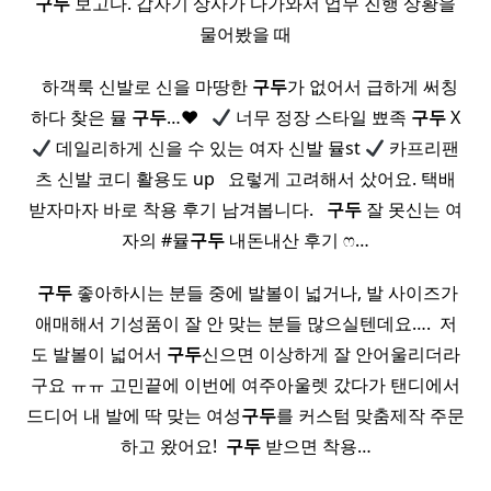
구두
보고다. 갑자기 상사가 다가와서 업무 진행 상황을
물어봤을 때
​ ​ 하객룩 신발로 신을 마땅한
구두
가 없어서 급하게 써칭
하다 찾은 뮬
구두
…
♥
​ ​
너무 정장 스타일 뾰족
구두
X
데일리하게 신을 수 있는 여자 신발 뮬st
카프리팬
츠 신발 코디 활용도 up ​ ​ 요렇게 고려해서 샀어요. 택배
받자마자 바로 착용 후기 남겨봅니다. ​ ​
구두
잘 못신는 여
자의 #뮬
구두
내돈내산 후기 ෆ…
​
구두
좋아하시는 분들 중에 발볼이 넓거나, 발 사이즈가
애매해서 기성품이 잘 안 맞는 분들 많으실텐데요…. ​ 저
도 발볼이 넓어서
구두
신으면 이상하게 잘 안어울리더라
구요 ㅠㅠ 고민끝에 이번에 여주아울렛 갔다가 탠디에서
드디어 내 발에 딱 맞는 여성
구두
를 커스텀 맞춤제작 주문
하고 왔어요! ​
구두
받으면 착용…