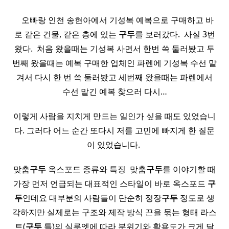
​ ​ ​ 오빠랑 인천 송현아에서 기성복 예복으로 구매하고 바
로 같은 건물, 같은 층에 있는
구두
를 보러갔다. ​ 사실 3번
왔다. ​ 처음 왔을때는 기성복 사면서 한번 쓱 둘러봤고 두
번째 왔을때는 예복 구매한 업체인 파렌에 기성복 수선 맡
겨서 다시 한 번 쓱 둘러봤고 세번째 왔을때는 파렌에서
수선 맡긴 예복 찾으러 다시…
이렇게 사람을 지치게 만드는 일인가 싶을 때도 있었습니
다. 그러다 어느 순간 또다시 저를 고민에 빠지게 한 질문
이 있었습니다. ​
맞춤
구두
옥스포드 종류와 특징 ​ 맞춤
구두
를 이야기할 때
가장 먼저 언급되는 대표적인 스타일이 바로 옥스포드
구
두
인데요 대부분의 사람들이 단순히 정장
구두
정도로 생
각하지만 실제로는 구조와 제작 방식 끈을 묶는 형태 라스
트(
구두
틀)의 실루엣에 따라 분위기와 활용도가 크게 달