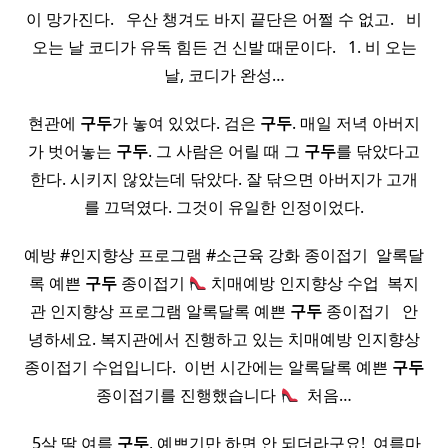
이 망가진다. ​ ​ 우산 챙겨도​ 바지 끝단은 어쩔 수 없고. ​ ​ 비
오는 날 코디가 유독 힘든 건 신발 때문이다. ​ ​ 1. 비 오는
날, 코디가 완성…
현관에
구두
가 놓여 있었다. 검은
구두
. 매일 저녁 아버지
가 벗어놓는
구두
. 그 사람은 어릴 때 그
구두
를 닦았다고
한다. 시키지 않았는데 닦았다. 잘 닦으면 아버지가 고개
를 끄덕였다. 그것이 유일한 인정이었다.
예방 #인지향상 프로그램 #소근육 강화 종이접기 ​ 알록달
록 예쁜
구두
종이접기
치매예방 인지향상 수업 ​ 복지
관 인지향상 프로그램 알록달록 예쁜
구두
종이접기 ​ ​ 안
녕하세요. 복지관에서 진행하고 있는 치매예방 인지향상
종이접기 수업입니다. ​ 이번 시간에는 알록달록 예쁜
구두
종이접기를 진행했습니다
​ 처음…
​ 5살 딸 여름
구두
, 예쁘기만 하면 안 되더라구요! ​ 여름마