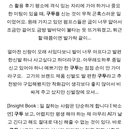
스 활용 후기 평소에 격식 있는 자리에 가야 하거나 중요
한 미팅이 있을 때,
구두
를 신는 것이 무척 곤혹스러운 일
이었어요. 원래 가지고 있던 펌프스들은 굽이 너무 얇아서
조금만 걸어도 금방 발바닥이 불타는 듯 뜨거워졌고, 퇴근
할 때쯤이면 발가락 끝이…
얼마전 신랑이 오래 서있다보니 발이 너무 아프다고 발편
한신발 하나 사고싶다고 하더라구요. 아무래도하루 종일
신고 있어야 하니 예쁘기만 한
구두
는 점점 손이 안 가더
라구요. ​ ​ 고가의 브랜드 제품 신발도 발 편한
구두
라고 추
천받아 구입해봤지만 착화감이 생각보다 좋지 않아서 비
싸게 주고 샀지만 신발장에 모셔…
[Insight Book : 일 잘하는 사람은 단순하게 합니다 I 박소
연]
구두
보고, 어렵지만 평생 해야 하는 제 아무리 AI가 날
고 긴다고 해도 절대로 대신 해줄 수 없는 것이 있다. 바로