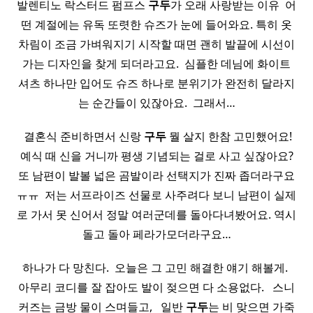
발렌티노 락스터드 펌프스
구두
가 오래 사랑받는 이유 ​ 어
떤 계절에는 유독 또렷한 슈즈가 눈에 들어와요. 특히 옷
차림이 조금 가벼워지기 시작할 때면 괜히 발끝에 시선이
가는 디자인을 찾게 되더라고요. ​ 심플한 데님에 화이트
셔츠 하나만 입어도 슈즈 하나로 분위기가 완전히 달라지
는 순간들이 있잖아요. ​ 그래서…
​ 결혼식 준비하면서 신랑
구두
뭘 살지 한참 고민했어요!
예식 때 신을 거니까 평생 기념되는 걸로 사고 싶잖아요?
또 남편이 발볼 넓은 곰발이라 선택지가 진짜 좁더라구요
ㅠㅠ ​ 저는 서프라이즈 선물로 사주려다 보니 남편이 실제
로 가서 못 신어서 정말 여러군데를 돌아다녀봤어요. 역시
돌고 돌아 페라가모더라구요…
하나가 다 망친다. ​ 오늘은 그 고민 해결한 얘기 해볼게. ​
아무리 코디를 잘 잡아도 발이 젖으면 다 소용없다. ​ ​ 스니
커즈는 금방 물이 스며들고, ​ ​ 일반
구두
는 비 맞으면 가죽