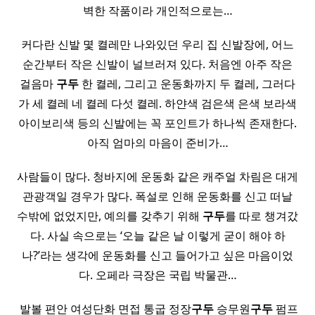
벽한 작품이라 개인적으로는…
커다란 신발 몇 켤레만 나와있던 우리 집 신발장에, 어느
순간부터 작은 신발이 널브러져 있다. 처음엔 아주 작은
걸음마
구두
한 켤레, 그리고 운동화까지 두 켤레, 그러다
가 세 켤레 네 켤레 다섯 켤레. 하얀색 검은색 은색 보라색
아이보리색 등의 신발에는 꼭 포인트가 하나씩 존재한다.
아직 엄마의 마음이 준비가…
사람들이 많다. 청바지에 운동화 같은 캐주얼 차림은 대게
관광객일 경우가 많다. 폭설로 인해 운동화를 신고 떠날
수밖에 없었지만, 예의를 갖추기 위해
구두
를 따로 챙겨갔
다. 사실 속으로는 ‘오늘 같은 날 이렇게 굳이 해야 하
나?’라는 생각에 운동화를 신고 들어가고 싶은 마음이었
다. 오페라 극장은 국립 박물관…
​ 발볼 편안 여성단화 면접 통굽 정장
구두
승무원
구두
펌프