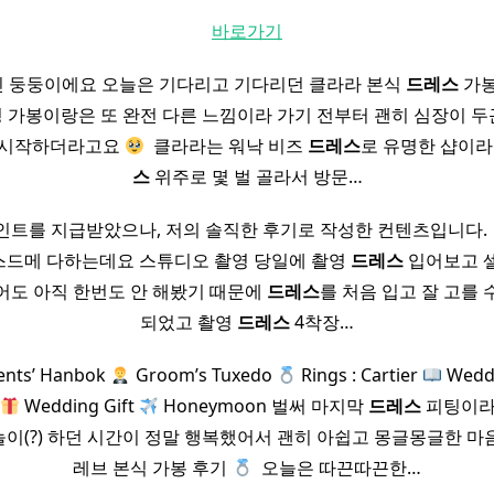
바로가기
 둥둥이에요 오늘은 기다리고 기다리던 클라라 본식
드레스
가봉
 촬영 가봉이랑은 또 완전 다른 느낌이라 가기 전부터 괜히 심장이
 시작하더라고요
​ 클라라는 워낙 비즈
드레스
로 유명한 샵이라
스
위주로 몇 벌 골라서 방문…
트를 지급받았으나, 저의 솔직한 후기로 작성한 컨텐츠입니다.​ ​
스드메 다하는데요 스튜디오 촬영 당일에 촬영
드레스
입어보고 
어도 아직 한번도 안 해봤기 때문에
드레스
를 처음 입고 잘 고를
되었고 촬영
드레스
4착장…
ents’ Hanbok
Groom’s Tuxedo
Rings : Cartier
Weddin
Wedding Gift
Honeymoon 벌써 마지막
드레스
피팅이
이(?) 하던 시간이 정말 행복했어서 괜히 아쉽고 몽글몽글한 마
레브 본식 가봉 후기
​ 오늘은 따끈따끈한…