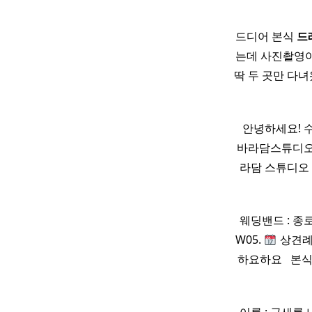
드디어 본식
드
는데 사진촬영이
딱 두 곳만 다녀
​ ​ 안녕하세요!
바라담스튜디
라담 스튜디오 
웨딩밴드 : 종
W05.
상견례 
하요하요 ​ ​ 본