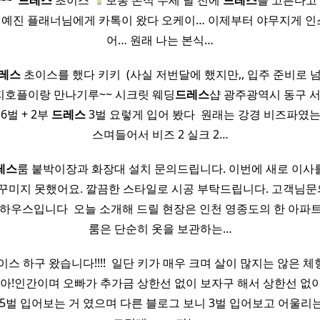
~ ​
드레스
초이스
보통 본식 두세 달 전에
드레스
를 고른다고 한
에 예진 플래너님에게 카톡이 왔다 오케이… 이제부터 야무지게 
어… 원래 나는 본식…
레스
초이스를 했다 키키 ​ (사실 저번달에 했지만,, 입주 준비로 넘 바
호플이랑 만나기루~~ 시크릿 웨딩
드레스
샵 광주광역시 동구 서
 6벌 + 2부
드레스
3벌 요렇게 입어 봤다 ​ 원래는 강경 비즈파였
스며들어서 비즈 2 실크 2…
레스
룸 붙박이장과 화장대 설치 문의드립니다. 이번에 새로 이사
 꾸미지 못했어요. 깔끔한 스타일로 시공 부탁드립니다. 고객님
우스입니다 ​ 오늘 소개해 드릴 현장은 인천 영종도의 한 아파트
룸은 단순히 옷을 보관하는…
스 하구 왔습니다!!!! ​ 일단 키가 매우 크며 살이 많지는 않은 
좋아!인간이며 오빠가 추가금 상한선 없이 보자구 해서 상한선 없이 
 5벌 입어보는 거 였으며 다른 블로그 보니 3벌 입어보고 어울리는