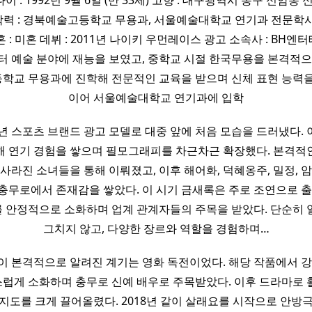
이 : 1992년 9월 6일 (만 33세) 고향 : 대구광역시 동구 신암동 신체
 학력 : 경북예술고등학교 무용과, 서울예술대학교 연기과 전문학사 
 : 미혼 데뷔 : 2011년 나이키 우먼레이스 광고 소속사 : BH
터 예술 분야에 재능을 보였고, 중학교 시절 한국무용을 본격적으
학교 무용과에 진학해 전문적인 교육을 받으며 신체 표현 능력을
이어 서울예술대학교 연기과에 입학
1년 스포츠 브랜드 광고 모델로 대중 앞에 처음 모습을 드러냈다.
해 연기 경험을 쌓으며 필모그래피를 차근차근 확장했다. 본격적
 사라진 소녀들을 통해 이뤄졌고, 이후 해어화, 덕혜옹주, 밀정, 암
충무로에서 존재감을 쌓았다. 이 시기 금새록은 주로 조연으로 출
 안정적으로 소화하며 업계 관계자들의 주목을 받았다. 단순히 
그치지 않고, 다양한 장르와 역할을 경험하며…
이 본격적으로 알려진 계기는 영화 독전이었다. 해당 작품에서 강
럽게 소화하며 충무로 신예 배우로 주목받았다. 이후 드라마로 
지도를 크게 끌어올렸다. 2018년 같이 살래요를 시작으로 안방