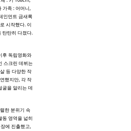
 : 키 168cm,
가족 : 어머니,
엔터테인먼트 금새록
로 시작했다. 이
 탄탄히 다졌다.
 이후 독립영화와
인 스크린 데뷔는
살 등 다양한 작
연했지만, 각 작
얼굴을 알리는 데
렬한 분위기 속
활동 영역을 넓히
극장에 진출했고,