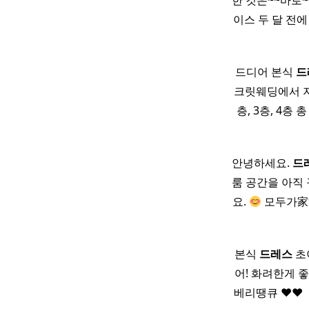
한 것은~~바로~~
이스 두 달 전
드디어 본식
드
크릿웨딩에서 지
층, 3층, 4층 총
안녕하세요.
드
룸 공간을 아직
요.
모두가家하
​ 본식
드레스
초이
어! 화려한게 
베리땡큐 ♥♥ ​