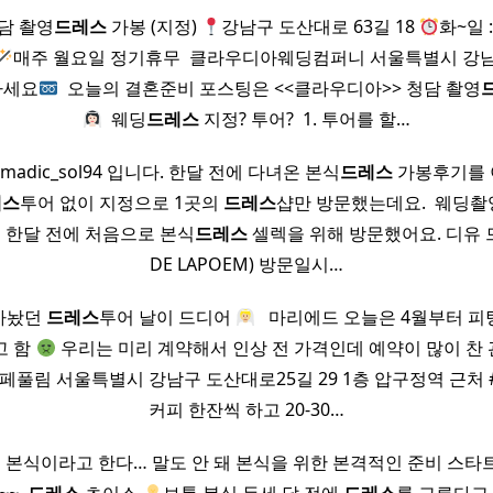
담 촬영
드레스
가봉 (지정)
강남구 도산대로 63길 18
화~일 
매주 월요일 정기휴무 ​ 클라우디아웨딩컴퍼니 서울특별시 강남
하세요
​ 오늘의 결혼준비 포스팅은 <<클라우디아>> 청담 촬영
​ 웨딩
드레스
지정? 투어? ​ 1. 투어를 할…
omadic_sol94 입니다. 한달 전에 다녀온 본식
드레스
가봉후기를 
레스
투어 없이 지정으로 1곳의
드레스
샵만 방문했는데요. ​ 웨딩
 한달 전에 처음으로 본식
드레스
셀렉을 위해 방문했어요. 디유 드
DE LAPOEM) 방문일시…
잡아놨던
드레스
투어 날이 드디어
​ ​ 마리에드 오늘은 4월부터 
고 함
우리는 미리 계약해서 인상 전 가격인데 예약이 많이 찬 
 ​ 카페풀림 서울특별시 강남구 도산대로25길 29 1층 압구정역 근
커피 한잔씩 하고 20-30…
 본식이라고 한다… 말도 안 돼 본식을 위한 본격적인 준비 스타트….