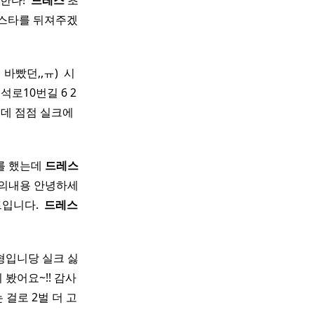
다! ​
드레스
초
인스타를 뒤져주겠
빴던,,ㅠ) ​ 시
석로10번길 6 2
는데 점점 실크에
를 했는데
드레스
문의내용 안녕하세
입니다. ​
드레스
체형입니당 실크 싫
봤어요~!! 감사
 걸로 2벌 더 고