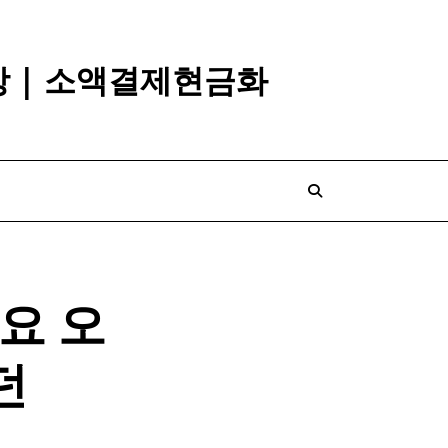
깡 | 소액결제현금화
요 오
던