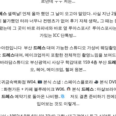
르던데 ㅜㅜ 저는…
레스
셀렉날! 언제 올까 했던 그 날이 오고야 말았다. 사실 지난 
 불가했던 터라 너무나 컨텐츠가 없어 후기 자체 생략,, 그 때는
왔는데 그 곳이 바로 라피네와 바로 옆 루아스포사! ​ 루아스포사
가있는 ICC 단톡방…
 수아란입니다 ​ 부산
드레스
대여 가능한 스튜디오 가성비 웨딩촬영
오
드레스
대여, 메이크업까지 포함한 전체적인 촬영느낌을 보여드리
바라담스튜디오 부산광역시 사상구 학감대로 159 4층 부산
드레
오, 헤어, 메이크업, 헬퍼 원본…
로귀금속백화점 W04.
본식 스냅 : 스페이스플로라
본식 DV
: 화현가든 + 카페 블루레이크 W06.
본식
드레스
: 마샬브라
식
드레스
예약기로 돌아온 나비쨩..
​ ​ ​ ​ 저도 결혼 준비하기 전에는
입어보는 것도 이렇게…