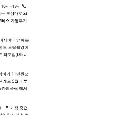
: 10시~19시
구 도산대로63
드레스
가봉후기
이제야 작성해봅
촬영도 토탈촬영이
 라포엠(DIEU
피팅비가 11만원으
관계로 5월에 투
처 #카페풀림 에서
!! ​ 가장 중요