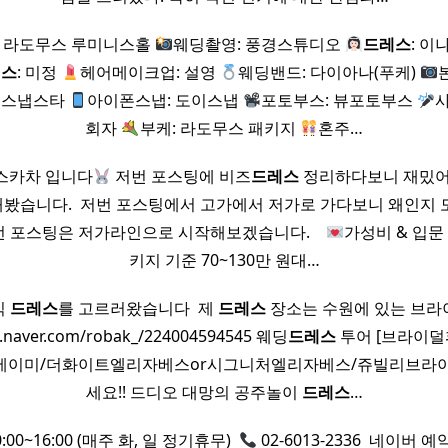
: 라도무스 루미니스홀
웨딩촬영: 풍경스튜디오
드레스
: 
레스
: 미정
헤어메이크업: 설영
웨딩밴드: 다이아나(푸케)
: 스냅스타
아이폰스냅: 도이스냅
포토부스: 뷰포토부스
사
회자
부케: 라도무스 패키지
혼주…
스카차 입니다
저번 포스팅에 비즈
드레스
정리하다보니 재밌어
봤습니다. ​ 저번 포스팅에서 고가에서 저가로 가다보니 왜인지 
 포스팅은 저가라인으로 시작해보겠습니다. ​ ​ ​ ​
가성비 & 입문
키지 기준 70~130만 원대…
본식
드레스
를 고르러왔습니다 ​ 제
드레스
장소는 수원에 있는 브라
og.naver.com/robak_/224004594545 웨딩
드레스
투어 [브라이덜휘
에이미/더화이트엘리자베스or시그니처엘리자베스/쥬빌리브라이
세요!! 드디오 대망의 공주놀이
드레스
…
00~16:00 (매주 화, 일 정기휴무) ​
02-6013-2336 ​ 네이버