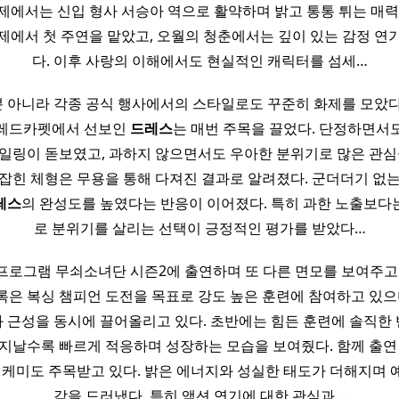
사제에서는 신입 형사 서승아 역으로 활약하며 밝고 통통 튀는 매력
제에서 첫 주연을 맡았고, 오월의 청춘에서는 깊이 있는 감정 연
다. 이후 사랑의 이해에서도 현실적인 캐릭터를 섬세…
 아니라 각종 공식 행사에서의 스타일로도 꾸준히 화제를 모았다
 레드카펫에서 선보인
드레스
는 매번 주목을 끌었다. 단정하면서
일링이 돋보였고, 과하지 않으면서도 우아한 분위기로 많은 관심
잡힌 체형은 무용을 통해 다져진 결과로 알려졌다. 군더더기 없
레스
의 완성도를 높였다는 반응이 이어졌다. 특히 과한 노출보다
로 분위기를 살리는 선택이 긍정적인 평가를 받았다…
프로그램 무쇠소녀단 시즌2에 출연하며 또 다른 면모를 보여주고 
은 복싱 챔피언 도전을 목표로 강도 높은 훈련에 참여하고 있으
 근성을 동시에 끌어올리고 있다. 초반에는 힘든 훈련에 솔직한
 지날수록 빠르게 적응하며 성장하는 모습을 보여줬다. 함께 출연 
 케미도 주목받고 있다. 밝은 에너지와 성실한 태도가 더해지며
감을 드러냈다. 특히 액션 연기에 대한 관심과…