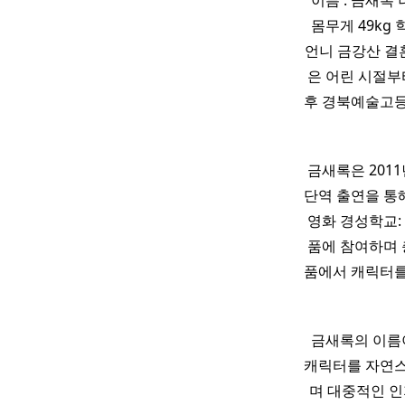
이름 : 금새록 나
몸무게 49kg
언니 금강산 결혼
은 어린 시절부
후 경북예술고등
금새록은 201
단역 출연을 통
영화 경성학교:
품에 참여하며 
품에서 캐릭터를
금새록의 이름
캐릭터를 자연스
며 대중적인 인