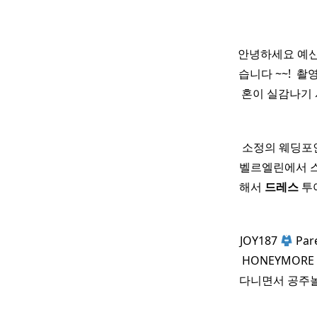
안녕하세요 예신
습니다 ~~! ​
혼이 실감나기
소정의 웨딩포인
벨르엘린에서 
해서
드레스
투
JOY187
Par
HONEYMORE
다니면서 공주놀