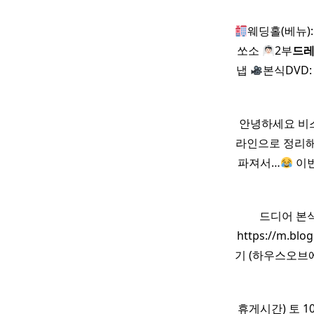
웨딩홀(베뉴)
쏘소
2부
드
냅
본식DVD
안녕하세요 비
라인으로 정리해
파져서…
이번
​ ​ ​ ​ 드디어 
https://m.bl
기 (하우스오브
휴게시간) 토 10: