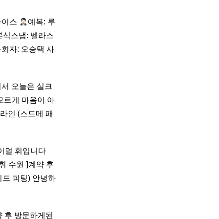
이나이스
예복: 루
본식스냅: 벨라스
회자: 오승택 사
서 오늘은 실크
모르게 마음이 아
 라인 (스드메 패
이덜 휘입니다
 수원 ]계약 후
드 피팅) 안녕하
 예약 후 방문하게된