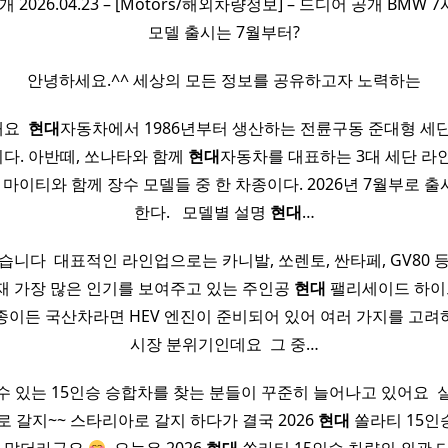
공개 2026.04.23 – [Motors/해외차량정보] – 드디어 공개 BMW
모델 출시는 7월부터?
안녕하세요.^^ 세상의 모든 정보를 공유하고자 노력하는
개요 ​
현대
자동차에서 1986년부터 생산하는 전륜구동 준대형 세
다. 아반떼, 쏘나타와 함께
현대
자동차를 대표하는 3대 세단 라인
, 마이티와 함께 장수 모델들 중 한 차종이다. 2026년 7월부로 출
한다. ​ ​ 모델별 설명
현대
…
습니다 ​ 대표적인 라인업으로는 카니발, 쏘렌토, 싼타페, GV80 
재 가장 많은 인기를 보여주고 있는 주인공
현대
팰리세이드 하이브리
종이든 국산차라면 HEV 엔진이 준비되어 있어 여러 가지를 고려
시장 분위기인데요 ​ 그 중…
수 있는 15인승 승합차를 찾는 분들이 꾸준히 늘어나고 있어요 ​ 
로 갈지~~ 스타리아로 갈지 하다가 결국 2026
현대
쏠라티 15인