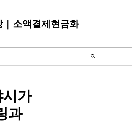
깡 | 소액결제현금화
샤시가
링과