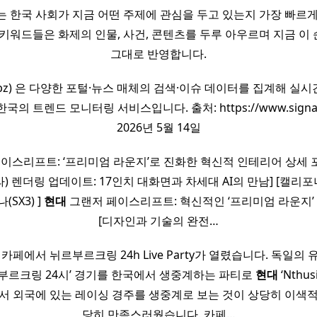
 한국 사회가 지금 어떤 주제에 관심을 두고 있는지 가장 빠르
 키워드들은 화제의 인물, 사건, 콘텐츠를 두루 아우르며 지금 이
그대로 반영합니다.
al.bz) 은 다양한 포털·뉴스 매체의 검색·이슈 데이터를 집계해 실
국의 트렌드 모니터링 서비스입니다. 출처: https://www.signa
2026년 5월 14일
이스리프트: ‘프리미엄 라운지’로 진화한 혁신적 인테리어 상세 포착
) 렌더링 업데이트: 17인치 대화면과 차세대 AI의 만남] [캘리
(SX3) ]
현대
그랜저 페이스리프트: 혁신적인 ‘프리미엄 라운지’ 인
[디자인과 기술의 완전…
카페에서 뉘르부르크링 24h Live Party가 열렸습니다. 독일의
르부르크링 24시’ 경기를 한국에서 생중계하는 파티로
현대
‘Nthu
서 외국에 있는 레이싱 경주를 생중계로 보는 것이 상당히 이색
당히 만족스러웠습니다. 카페…