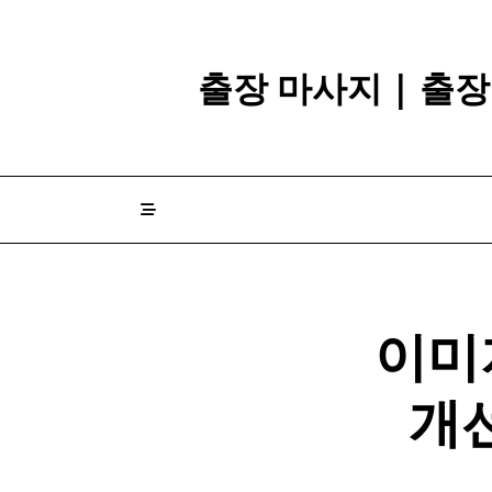
Skip
to
content
출장 마사지 | 출
이미
개