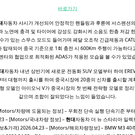
바로가기
대
자동차 샤시가 개선되어 안정적인 핸들링과 후륜에 서스펜션의
 노면에 충격 및 타이어에 강성도 강화시켜 소음도 한층 저감 
수가 있는 스무스 모드도 들어가며 페달 오조작 긴급제동과 CAT
 탑재되어 중국 기준으로 1회 충전 시 600Km 주행이 가능하다
멘타와 협업으로 최적화된 ADAS가 적용된 모습을 볼 수가 있었
대
자동차 내년 상반기에 새로운 전동화 SUV 모델부터 하여 ERE
부터 대형까지 출시를 하여 중국시장에 20종의 신차를 출시할 계
형 모델인 아이오닉 V가 중국시장의 첫 번째 전략형 모델로 정리
같으며 조합이 잘되었다는 느낌이 들었습니다.
 – [Motors/차량에 도움되는 정보] – 우회전 단속 실행 단속기준 
.23 – [Motors/국내차량 정보] –
현대
자동차 더 뉴 스타리아 일렉
&가격) 2026.04.23 – [Motors/해외차량정보] – BMW M3 4