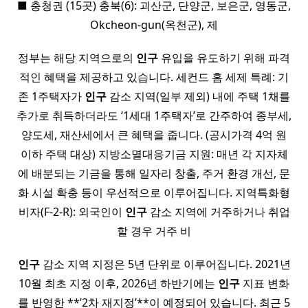
■ 충청권 (15곳) 충북(6): 괴산군, 단양군, 보은군, 영동군,
Okcheon-gun(옥천군), 제
정부는 해당 지역으로의
인구
유입을 유도하기 위해 파격
적인 혜택을 제공하고 있습니다. 세컨드 홈 세제 특례: 기
존 1주택자가
인구
감소 지역(일부 제외) 내에 주택 1채를
추가로 취득하더라도 ‘1세대 1주택자’로 간주하여 종부세,
양도세, 재산세에서 큰 혜택을 줍니다. (공시가격 4억 원
이하 주택 대상) 지방소멸대응기금 지원: 매년 각 지자체
에 배분되는 기금을 통해 일자리 창출, 주거 환경 개선, 문
화 시설 확충 등이 우선적으로 이루어집니다. 지역특화형
비자(F-2-R): 외국인이
인구
감소 지역에 거주하거나 취업
할 경우 거주 비
인구
감소 지역 지정은 5년 단위로 이루어집니다. 2021년
10월 최초 지정 이후, 2026년 하반기에는
인구
지표 변화
를 반영한 **’2차 재지정’**이 예정되어 있습니다. 최근 5