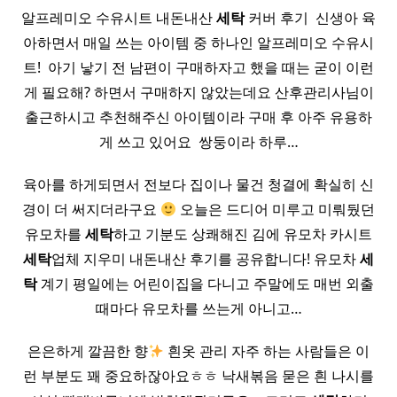
알프레미오 수유시트 내돈내산
세탁
커버 후기 ​ 신생아 육
아하면서 매일 쓰는 아이템 중 하나인 알프레미오 수유시
트! ​ 아기 낳기 전 남편이 구매하자고 했을 때는 굳이 이런
게 필요해? 하면서 구매하지 않았는데요 산후관리사님이
출근하시고 추천해주신 아이템이라 구매 후 아주 유용하
게 쓰고 있어요 ​ 쌍둥이라 하루…
육아를 하게되면서 전보다 집이나 물건 청결에 확실히 신
경이 더 써지더라구요
오늘은 드디어 미루고 미뤄뒀던
유모차를
세탁
하고 기분도 상쾌해진 김에 유모차 카시트
세탁
업체 지우미 내돈내산 후기를 공유합니다! 유모차
세
탁
계기 평일에는 어린이집을 다니고 주말에도 매번 외출
때마다 유모차를 쓰는게 아니고…
은은하게 깔끔한 향
흰옷 관리 자주 하는 사람들은 이
런 부분도 꽤 중요하잖아요ㅎㅎ 낙새볶음 묻은 흰 나시를