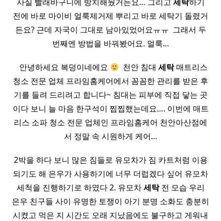
사실 빨래바구니에 방치해뒀거든요… 그리고
세탁
하기
전에 바로 마이비 얼룩제거제 뿌리고 바로 세탁기 돌렸거
든요? 근데 자국이 그대로 남아있었어요ㅠㅠ ​ 그래서 두
번째엔 방법을 바꿔봤어요. 얼룩…
​ ​ ​ 안녕하세요 복덩이네에요
​ 천안 침대
세탁
매트리스
청소 전문 업체 프라임홈케어에서 꼼꼼한 관리를 받은 후
기를 들려 드리려고 합니다~ 침대는 피부에 직접 닿는 곳
이다 보니 늘 마음 한구석이 찝찝했는데요…. 이번에 매트
리스 소파 청소 전문 업체인 프라임홈케어 천안아산점에
서 정말 속 시원하게 케어…
2박을 하다 보니 많은 짐들로 유모차가 짐 카트처럼 이용
되기도 해 은우가 사용하기에 너무 더럽겠다 싶어 유모차
세척을 진행하기로 하였다 2. 유모차
세탁
전 모습 우리
은우 친구들 사이 유명한 토쟁이 아기 분명 소화도 충분히
시켰고 먹은 지 시간도 오래 지났음에도 불구하고 게워내