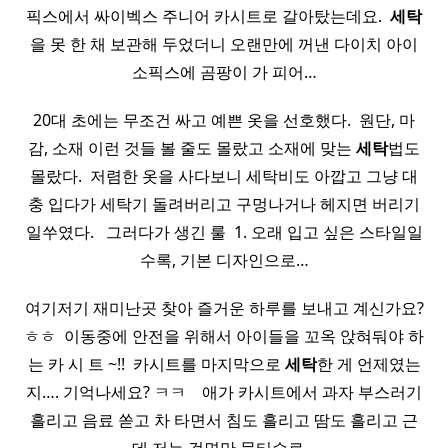
픽스에서 싸이벡스 주니어 카시트로 갈아탔는데요. ​
세탁
을 못 한 채 보관해 두었더니 오랜만에 꺼낸 다이치 아이
소픽스에 곰팡이 가 피어…
20대 초에는 무조건 싸고 예쁜 옷을 선호했다. ​ 원단, 마
감, 소재 이런 것들 볼 줄도 몰랐고 소재에 맞는
세탁
법도
몰랐다. ​ 저렴한 옷을 사다보니 세탁비도 아깝고 그냥 대
충 입다가 세탁기 돌려버리고 구멍나거나 헤지면 버리기
일쑤였다. ​ ​ 그러다가 생긴 룰 ​ 1. 오래 입고 싶은 스타일일
수록, 기본 디자인으로…
여기저기 재미난곳 찾아 즐거운 하루를 보내고 계신가요?
ㅎㅎ ​ 이동중에 안전을 위해서 아이들을 꼬옥 앉혀둬야 하
는 카 시 트 ~!! ​ 카시트를 마지막으로
세탁
한 게 언제였는
지…. 기억나세요? ㅋㅋ ​ ​ ​ 애가 카시트에서 과자 부스러기
흘리고 음료 쏟고 차 타면서 침도 흘리고 땀도 흘리고 근