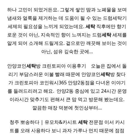
하나 고민이 되었거든요. 그렇게 쌓인 땀과 노폐물을 보며
냄새와 얼룩을 제거하는 데 도움이 될 수 있는 드럼세탁기
세제의 필요성을 느끼게 되었는데요.
세탁
직후에만 향기
로운 것이 아닌, 지속적인 향이 느껴지는 드럼
세탁
세제를
알게 되어 소개해 드릴게요. 겉으로만 깨끗해 보이는 것이
아닌, 섬유 깊숙한 곳에…
안양코인
세탁
방 크린토피아 이용후기 ​ ​ ​ 오늘은 집에서 돌
리기 부담스러운 이불 빨래 때문에 안양코인
세탁
방 찾다
가 크린토피아 코인워시365 안양2동점을 다녀온 이야기
를 들려드리려고 해요. ​ 안양2동 중심에 있고 24시간 운영
이라시간 맞추기도 편해서 큰 맘 먹고 방문해 봤는데요.
깔끔한 매장 덕분에 첫인상부터…
청주 뽀송하다 | 유모차&카시트
세탁
전문점 이서 카시
트를 오래 사용하다 보니 과자 가루나 먼지 때문에 점점