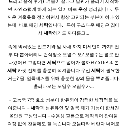
드리고 솔직 후기) ​ 겨울이 끝나고 날씨가 풀리기 시작하
면 자연스럽게 하게 되는 일이 바로 옷장 정리입니다. ​ 두
꺼운 겨울옷을 정리하면서 항상 고민되는 부분이 하나 있
는데, 바로 패딩
세탁
입니다. ​ ​ 특히 구스다운 패딩은 집에
서
세탁
하기도 까다롭고…
속에 박혀있는 진드기와 알 사채 까지 미세먼지 까지!! 전
부 다 뽑아버리ㄴ 건식청소 오염수 오? 오염수는 별로 안
나왔어요 그렇다면
세탁
으로 넘어가 볼까요? STEP 3. 본
세탁
카펫 전체를 충분히 적셔줍니다 우선
세탁
에 필요한
거는? 물! 얼룩제거를 위해 충분한 양의 물을 뿌려줍니다!
흘러나오는 오염수 오염수가…
– 고농축 7종 효소 성분이 함유되어 강력한 세정력을 보
여줍니다 –
세탁
과 섬유유연 및 얼룩 제거 기능이 합쳐진
올인원 구성입니다 – 수용성 필름으로 제작되어 잔여물
걱정 없이 찬물에도 잘 녹습니다 오늘따라 베란다 너머로