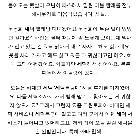
들어오는 햇살이 유난히 따스해서 밀린 이불 빨래를 전부
해치우기로 마음먹었습니다. 사실…
운동화
세탁
빨래방 다녀왔어요 운동화에 무슨 일이 있었
던 걸까요? ​ 사진은 필터 때문에 좀 노랗게 보이는데 막내
가 신고 있는 건 워낙 낡아서 새로 사자고 해도 싫다네요. ​
옷을 사러 가자고 해도 싫고 뭐든 다 귀찮다고만 해요. ㅎ
ㅎ ​ 그럼 어쩌겠어요. 힘들지만
세탁
해서 신어야죠. 무튼
다독여서 아울렛에 갔다…
오늘은 비대면
세탁
‘
세탁
특공대’ 사용 후기를 가져왔어
요! 다들 세탁소까지 가서 뺄래 맡기고 찾아오는 거 귀찮
지 않으세요? 그래서 그런지 요즘 크린토피아 비대면
세
탁
서비스나
세탁
특공대 말고도 여러 곳에서 이런
세탁
서
비스가 늘어나고 있더라고요. 저희 집이 오늘 맡길 세탁물
은 신발입니다. 특히 아빠 흰색…