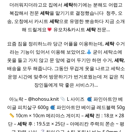
더러워지더라고요 집에서
세탁
하기에는 분해도 어렵고
복잡해서 전문
세탁
을 맡기기로 결정했습니다 ​ 청주, 오
송, 오창에서 카시트
세탁
으로 유명한 뽀송하다 지금 소개
해 드릴게요
유모차&카시트
세탁
전문…
요즘 짐을 정리하느라 당근 어플을 이용하는데,
세탁
수거
라는 기능이 있어서 이용해 보았어요.
굳이 세탁소에
옷을 들고 가지 않고 문 앞에 걸어 두기만 하면 수거,
세탁
,
배송을 모두 해줍니다. 그동안 무겁게 옷을 나르고 세탁소
운영 시간에 맞추어 방문하기가 번거로웠는데 저 같은 직
장인들에게 딱 좋은 서비스가…
아노락 – @hohosu.knit
L 사이즈 ​
파인아트얀 베
이글 피치살구 600g
파인아트얀 베이글 레드블랙 50g
​
10cm × 10cm 메리야스 게이지 –
세탁
전 : 18코 × 28
단 –
세탁
후 : 19.5코 × 25단 – 아메리칸 주력의 쫀손 ~ 평