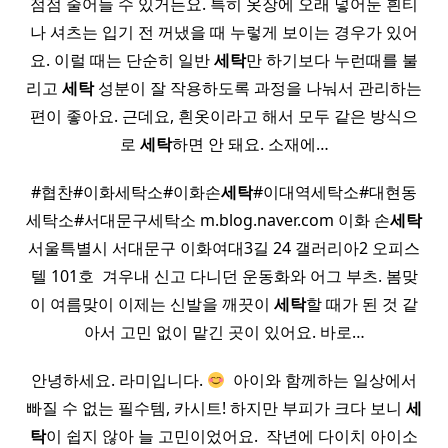
점점 줄어들 수 있거든요. 특히 옷장에 오래 넣어둔 흰티
나 셔츠는 입기 전 꺼냈을 때 누렇게 보이는 경우가 있어
요. 이럴 때는 단순히 일반
세탁
만 하기보다 누런때를 불
리고
세탁
성분이 잘 작용하도록 과정을 나눠서 관리하는
편이 좋아요. 근데요, 흰옷이라고 해서 모두 같은 방식으
로
세탁
하면 안 돼요. 소재에…
#협찬#이화세탁소#이화손
세탁
#이대역세탁소#대현동
세탁소#서대문구세탁소 m.blog.naver.com 이화 손
세탁
서울특별시 서대문구 이화여대3길 24 갤러리아2 오피스
텔 101호 ​ 겨우내 신고 다니던 운동화와 어그 부츠. 봄맞
이 여름맞이 이제는 신발을 깨끗이
세탁
할 때가 된 것 같
아서 고민 없이 맡긴 곳이 있어요. 바로…
안녕하세요. 라미입니다.
​ 아이와 함께하는 일상에서
빠질 수 없는 필수템, 카시트! 하지만 부피가 크다 보니
세
탁
이 쉽지 않아 늘 고민이었어요. ​ 작년에 다이치 아이소