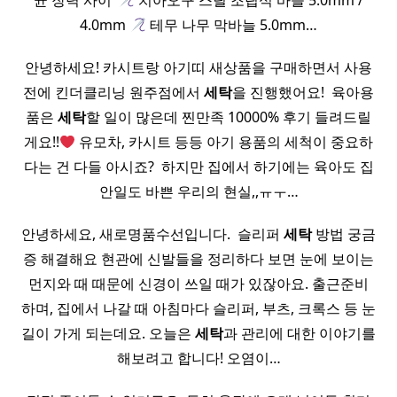
균 장력 사이​ ​
치아오구 스틸 조립식 바늘 5.0mm /
4.0mm
테무 나무 막바늘 5.0mm…
안녕하세요! 카시트랑 아기띠 새상품을 구매하면서 사용
전에 킨더클리닝 원주점에서
세탁
을 진행했어요! ​ 육아용
품은
세탁
할 일이 많은데 찐만족 10000% 후기 들려드릴
게요!!
유모차, 카시트 등등 아기 용품의 세척이 중요하
다는 건 다들 아시죠? ​ 하지만 집에서 하기에는 육아도 집
안일도 바쁜 우리의 현실,,ㅠㅜ…
안녕하세요, 새로명품수선입니다. ​ 슬리퍼
세탁
방법 궁금
증 해결해요 현관에 신발들을 정리하다 보면 눈에 보이는
먼지와 때 때문에 신경이 쓰일 때가 있잖아요. 출근준비
하며, 집에서 나갈 때 아침마다 슬리퍼, 부츠, 크록스 등 눈
길이 가게 되는데요. 오늘은
세탁
과 관리에 대한 이야기를
해보려고 합니다! 오염이…