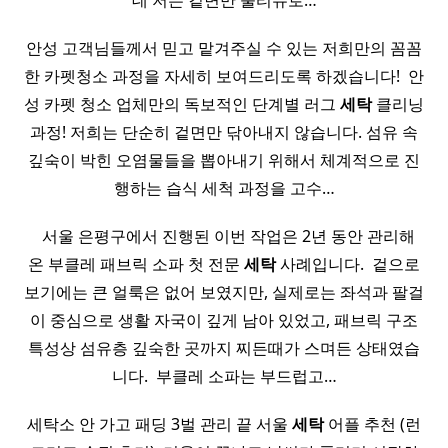
데 저는 겉면만 물티슈로…
안성 고객님들께서 믿고 맡겨주실 수 있는 저희만의 꼼꼼
한 카펫청소 과정을 자세히 보여드리도록 하겠습니다! ​ 안
성 카펫 청소 업체만의 독보적인 단계별 러그
세탁
클리닝
과정! 저희는 단순히 겉면만 닦아내지 않습니다. 섬유 속
깊숙이 박힌 오염물들을 뽑아내기 위해서 체계적으로 진
행하는 습식 세척 과정을 고수…
​ ​ 서울 은평구에서 진행된 이번 작업은 2년 동안 관리해
온 부클레 패브릭 소파 첫 전문
세탁
사례입니다. ​ 겉으로
보기에는 큰 얼룩은 없어 보였지만, 실제로는 좌석과 팔걸
이 중심으로 생활 자국이 깊게 남아 있었고, 패브릭 구조
특성상 섬유층 깊숙한 곳까지 찌든때가 스며든 상태였습
니다. ​ 부클레 소파는 부드럽고…
세탁소 안 가고 패딩 3벌 관리 끝 서울
세탁
어플 추천 (런