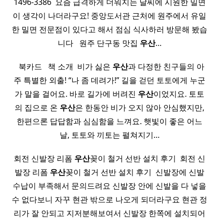
1496-3386 ​ 요즘 급격하게 더워지는 날씨에 시원한 밀면
이 생각이 나더라구요! 중앙도서관 근처에 원주에서 유일
한 밀면 전문점이 있다고 해서 점심 식사하러 방문해 봤습
니다 ​ ​ 원주 단구동 맛집
우산
…
​ ​ 북카드 ​ ​ 책 소개 ​ 비가 싫은
우산
과 다정한 친구들의 아
주 특별한 외출! “나 좀 데려가!” 길을 걷던 토토에게 누군
가 말을 걸어요. 바로 길가에 버려진
우산
이었지요. 토토
의 집으로 온
우산
은 한동안 비가 오지 않아 안심했지만,
한편으론 답답함과 심심함을 느껴요. 햇빛이 좋은 어느
날, 토토와 끼토는 펼쳐지기…
회전 신발장 리폼
우산
꽂이 철거 선반 설치 후기 ​ 회전 신
발장 리폼
우산
꽂이 철거 선반 설치 후기 ​ 신발장에 신발
수납이 부족해서 문의드려요 신발장 안에 신발을 다 넣을
수 없다보니 자꾸 현관 밖으로 나오게 되더라구요 현관 정
리가 잘 안되고 지저분해보여서 신발장 한쪽에 설치되어