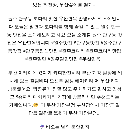
있는 회전장,
우산
꽂이를 철거…
원주 단구동 코다리 맛집
우산
면옥 안녕하세요 초이입니
다 오늘은 밀면과 코다리를 함께 즐길 수 있는 원주 단구
동 맛집을 소개해보려고 해요 오늘 소개할 원주 단구동 맛
집은
우산
면옥입니다 #원주맛집 #단구동맛집 #원주단구
동맛집 #단구동점심맛집 #원주코다리 #원주코다리맛집
#원주밀면 #원주밀면맛집 #
우산
면옥…
​ 부산 이케아에 갔다가 커피한잔하러 부산 기장 일광에 위
치해 있는 칠암바다 오션뷰 감성 베이커리 더
우산
카페
방문했어요! 빵종류가 정말 많고 주차하기도 편하고 엄청
큰 3층짜리 대형카페라 기장에 방문하시면 추천드리는
카페입니다.
​ 더
우산
기장본점 부산광역시 기장군 일
광읍 일광로 656 더
우산
기장본점…
비오는 날의 문안편지