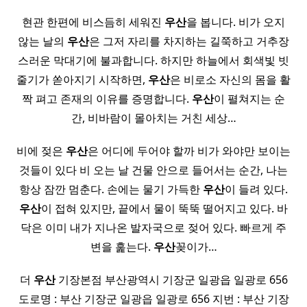
​현관 한편에 비스듬히 세워진
우산
을 봅니다. 비가 오지
않는 날의
우산
은 그저 자리를 차지하는 길쭉하고 거추장
스러운 막대기에 불과합니다. 하지만 하늘에서 회색빛 빗
줄기가 쏟아지기 시작하면,
우산
은 비로소 자신의 몸을 활
짝 펴고 존재의 이유를 증명합니다.
우산
이 펼쳐지는 순
간, 비바람이 몰아치는 거친 세상…
비에 젖은
우산
은 어디에 두어야 할까 비가 와야만 보이는
것들이 있다 비 오는 날 건물 안으로 들어서는 순간, 나는
항상 잠깐 멈춘다. 손에는 물기 가득한
우산
이 들려 있다.
우산
이 접혀 있지만, 끝에서 물이 뚝뚝 떨어지고 있다. 바
닥은 이미 내가 지나온 발자국으로 젖어 있다. 빠르게 주
변을 훑는다.
우산
꽂이가…
더
우산
기장본점 부산광역시 기장군 일광읍 일광로 656
도로명 : 부산 기장군 일광읍 일광로 656 지번 : 부산 기장