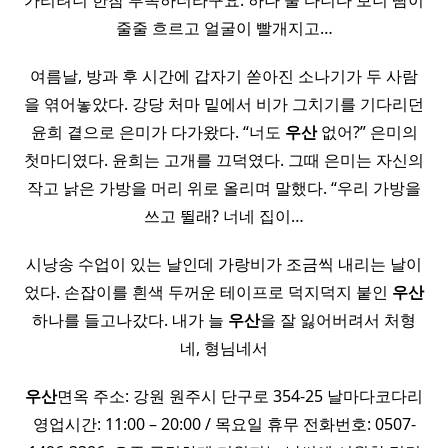
가리려니 한참 부족하더라구요. 하나 둘 다니다 보니 땀이
줄줄 흐르고 얼굴이 빨개지고…
여름날, 방과 후 시간에 갑자기 쏟아진 소나기가 두 사람
을 엮어놓았다. 강당 처마 밑에서 비가 그치기를 기다리던
윤희 곁으로 은미가 다가왔다. ​“너도
우산
없어?” ​은미의
첫마디였다. 윤희는 고개를 끄덕였다. 그때 은미는 자신의
작고 낡은 가방을 머리 위로 올리며 말했다. ​“우리 가방을
쓰고 뛸래? 너네 집이…
시낭송 수업이 있는 날인데 가랑비가 조금씩 내리는 날이
었다. 손잡이를 흰색 두꺼운 테이프로 덕지덕지 붙인
우산
하나를 들고나갔다. 내가 늘
우산
을 잘 잃어버려서 처형
네, 형님네서
우산
면옥 주소: 강원 원주시 단구로 354-25 날마다코다리
영업시간: 11:00 – 20:00 / 목요일 휴무 전화번호: 0507-