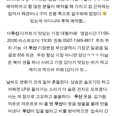
예약하자고 함 많은 분들이 예약을 해 가지고 집 근처에는
없어서 왜관이나 구미 진평 쪽으로 갈수밖에 없었다
​
있는게 어디냐며 후딱 예약함…
더
우산
디저트가 맛있는 기장 대형카페 ​ ​ 영업시간 11:00-
20:00 라스트오더: 19:30 ​ 전화 0507-1349-4817 ​ 주차 주
차 가능 ​ 더
우산
기장본점 부산광역시 기장군 일광읍 일
광로 656 외관 ​ ​ 우린 항상 기장 아니면 양산ㅋㅋㅋ 이날
은 복이 샌들 하나 사려고 기장 갔다가 맛있는 버거 먹고
케이크 먹으러 카페 (갔다가 또…
날씨도 변화가 크게 일어 흔들린다. 샹송은 슬프기만 하고
어쩌면 LP판 돌아가는 소리가 더 슬픈 건지도 모르겠다.
사는 게 참으로 고요하고 쓸쓸하다. ​ ​
우산
웃음 ​ 김가림 ​ ​
꺄르르 꺄르르르 비 올 땐
우산
이 웃음 방울을 몰래 만들
어낸다 ​
우산
이 입을 벌리고 비를 받아먹으면 ​ 입속이 간