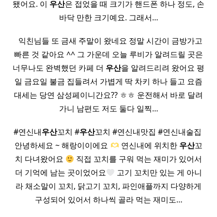
됐어요. 이
우산
은 접었을 때 크기가 핸드폰 하나 정도, 손
바닥 만한 크기예요. 그래서…
​ ​ 익친님들 또 금새 주말이 왔네요 정말 시간이 금방가고
빠른 것 같아요 ^^ 그 가운데 오늘 루비가 알려드릴 곳은
너무나도 완벽했던 카페 더
우산
을 알려드리려 왔어요 평
일 금요일 불금 집들려서 가볍게 딱 차키 하나 들고 요즘
대세는 당연 삼성페이니간요?? ㅎㅎ 운전해서 바로 달려
가니 남편도 저도 둘다 일찍…
#연신내
우산
꼬치 #
우산
꼬치 #연신내맛집 #연신내술집 ​
안녕하세요 ~ 해랑이이에요
연신내에 위치한
우산
꼬
치 다녀왔어요
직접 꼬치를 구워 먹는 재미가 있어서
더 기억에 남는 곳이었어요
고기 꼬치만 있는 게 아니
라 채소말이 꼬치, 닭고기 꼬치, 파인애플까지 다양하게
구성되어 있어서 하나씩 골라 먹는 재미도…