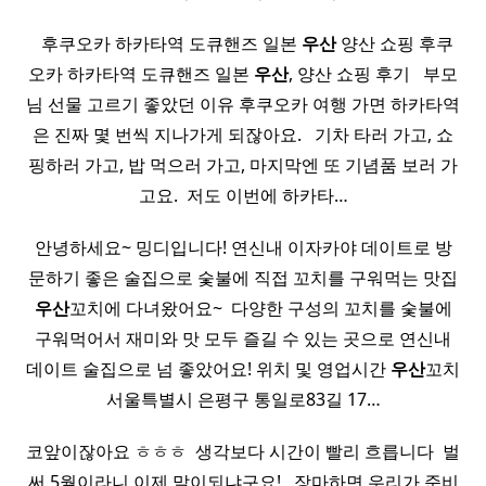
​ ​ 후쿠오카 하카타역 도큐핸즈 일본
우산
양산 쇼핑 후쿠
오카 하카타역 도큐핸즈 일본
우산
, 양산 쇼핑 후기 ​ ​ 부모
님 선물 고르기 좋았던 이유 후쿠오카 여행 가면 하카타역
은 진짜 몇 번씩 지나가게 되잖아요. ​ ​ 기차 타러 가고, 쇼
핑하러 가고, 밥 먹으러 가고, 마지막엔 또 기념품 보러 가
고요. ​ 저도 이번에 하카타…
안녕하세요~ 밍디입니다! 연신내 이자카야 데이트로 방
문하기 좋은 술집으로 숯불에 직접 꼬치를 구워먹는 맛집
우산
꼬치에 다녀왔어요~ ​ 다양한 구성의 꼬치를 숯불에
구워먹어서 재미와 맛 모두 즐길 수 있는 곳으로 연신내
데이트 술집으로 넘 좋았어요! 위치 및 영업시간
우산
꼬치
서울특별시 은평구 통일로83길 17…
코앞이잖아요 ㅎㅎㅎ ​ 생각보다 시간이 빨리 흐릅니다 ​ 벌
써 5월이라니 이제 말이되냐구요! ​ ​ 장마하면 우리가 준비