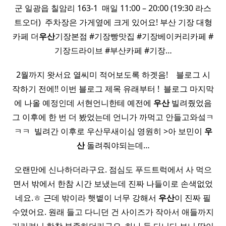
군 일광읍 칠암리 163-1 ​ 매일 11:00 – 20:00 (19:30 라스
트오더) ​ 주차장은 가게옆에 크게 있어요! 부산 기장 대형
카페 더
우산
기장본점 #기장빵맛집 #기장베이커리카페 #
기장드라이브 #부산카페 #기장…
2월까지 왓서요 열씨미 적어보도록 하겟음! ​ ​ ​ 블로그 시
작하기 전에!! 이번 블로그 제목 유래부터 ! ​ 블로그 마지막
에 나올 예정인데 서현언니한테 예전에
우산
빌려줬었음
그 이후에 한 번 더 봤었는데 언니가 까먹고 안들고와섴ㅋ
ㅋㅋ ​ 빌려간 이후로 우산무새이심 영원히 >아 보민이
우
산
돌려줘야되는데…
오랜만에 신나하더라구요. 점심도 푸드트럭에서 사 먹으
면서 밖에서 한참 시간 보냈는데 진짜 나들이로 손색없었
네요.ㅎ 근데 밖이라 햇볕이 너무 강해서
우산
이 진짜 필
수였어요. 원래 들고 다니던 건 사이즈가 작아서 애들까지