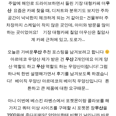
​ ​ 주말에 해안로 드라이브하면서 들린 기장 대형카페 더
우
산
​ 요즘은 카페 찾을 때, 디저트와 분위기도 보지만 주차
공간이 넉넉한지 체크하게 되는 거 같아요~ 건물부터 주
차장까지 스케일이 작지 않은 곳인데, 아이와 방문을 많이
하는 곳이었어요! ​ ​ ​ ​ 기장 대형카페 칠암 더우산은 칠암사
계 카페 근처에 있고, 도로가…
​ 오늘은 가벼운
우산
추천 포스팅을 남겨보려고 합니다
​ ​ 아르데코 우양산 제가 받은 건
우산
2개인데요 이게 양
산 역할도 하고
우산
역할도 하는 우양산이랍니다! 그럼
하나씩 한번 설명해가면서 후기를 남겨보도록 하겠습니
다! ​ ​ 베이직 우양산 아르데코의 베이직 우양산입니다 ​ ​ 튼
튼하고 큰 제품에 대한 요구때문…
​ 아니 이번에 베스킨 라벤스에서 포켓몬이랑 콜라보를 해
가지고 쿼터 이상 사이즈를 구매할 시 포켓몬 장
우산
을
3900원에 준다지뭐임! 얌얌이한테 비행기 날리니까 바로