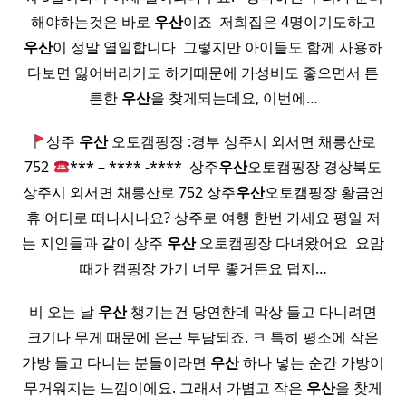
해야하는것은 바로
우산
이죠 ​ 저희집은 4명이기도하고
우산
이 정말 열일합니다 ​ 그렇지만 아이들도 함께 사용하
다보면 잃어버리기도 하기때문에 가성비도 좋으면서 튼
튼한
우산
을 찾게되는데요, 이번에…
상주
우산
오토캠핑장 :경부 상주시 외서면 채릉산로
752
*** – **** -**** ​ 상주
우산
오토캠핑장 경상북도
상주시 외서면 채릉산로 752 상주
우산
오토캠핑장 황금연
휴 어디로 떠나시나요? 상주로 여행 한번 가세요 평일 저
는 지인들과 같이 상주
우산
오토캠핑장 다녀왔어요 ​ 요맘
때가 캠핑장 가기 너무 좋거든요 덥지…
비 오는 날
우산
챙기는건 당연한데 막상 들고 다니려면
크기나 무게 때문에 은근 부담되죠. ㅋ 특히 평소에 작은
가방 들고 다니는 분들이라면
우산
하나 넣는 순간 가방이
무거워지는 느낌이에요. 그래서 가볍고 작은
우산
을 찾게