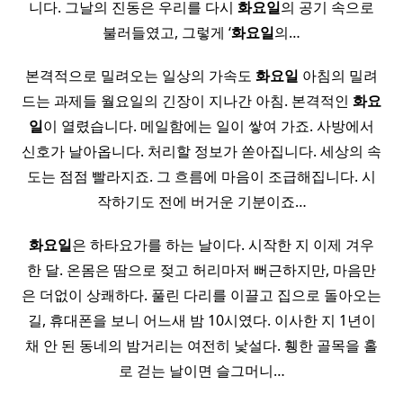
니다. 그날의 진동은 우리를 다시
화요일
의 공기 속으로
불러들였고, 그렇게 ‘
화요일
의…
본격적으로 밀려오는 일상의 가속도
화요일
아침의 밀려
드는 과제들 월요일의 긴장이 지나간 아침. 본격적인
화요
일
이 열렸습니다. 메일함에는 일이 쌓여 가죠. 사방에서
신호가 날아옵니다. 처리할 정보가 쏟아집니다. 세상의 속
도는 점점 빨라지죠. 그 흐름에 마음이 조급해집니다. 시
작하기도 전에 버거운 기분이죠…
화요일
은 하타요가를 하는 날이다. 시작한 지 이제 겨우
한 달. 온몸은 땀으로 젖고 허리마저 뻐근하지만, 마음만
은 더없이 상쾌하다. 풀린 다리를 이끌고 집으로 돌아오는
길, 휴대폰을 보니 어느새 밤 10시였다. 이사한 지 1년이
채 안 된 동네의 밤거리는 여전히 낯설다. 휑한 골목을 홀
로 걷는 날이면 슬그머니…