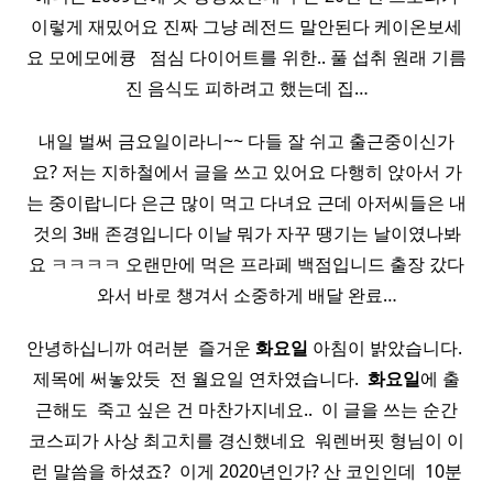
이렇게 재밌어요 진짜 그냥 레전드 말안된다 케이온보세
요 모에모에큥 ​ ​ 점심 다이어트를 위한.. 풀 섭취 원래 기름
진 음식도 피하려고 했는데 집…
내일 벌써 금요일이라니~~ 다들 잘 쉬고 출근중이신가
요? 저는 지하철에서 글을 쓰고 있어요 다행히 앉아서 가
는 중이랍니다 은근 많이 먹고 다녀요 근데 아저씨들은 내
것의 3배 존경입니다 이날 뭐가 자꾸 땡기는 날이였나봐
요 ㅋㅋㅋㅋ 오랜만에 먹은 프라페 백점입니드 출장 갔다
와서 바로 챙겨서 소중하게 배달 완료…
안녕하십니까 여러분 ​ 즐거운
화요일
아침이 밝았습니다. ​
제목에 써놓았듯 ​ 전 월요일 연차였습니다. ​
화요일
에 출
근해도 ​ 죽고 싶은 건 마찬가지네요.. ​ 이 글을 쓰는 순간
코스피가 사상 최고치를 경신했네요 ​ 워렌버핏 형님이 이
런 말씀을 하셨죠? ​ 이게 2020년인가? 산 코인인데 ​ 10분