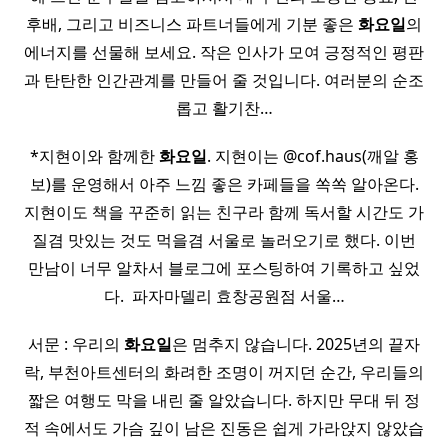
후배, 그리고 비즈니스 파트너들에게 기분 좋은
화요일
의
에너지를 선물해 보세요. 작은 인사가 모여 긍정적인 평판
과 탄탄한 인간관계를 만들어 줄 것입니다. 여러분의 순조
롭고 활기찬…
*지현이와 함께한
화요일
. 지현이는 @cof.haus(깨알 홍
보)를 운영해서 아주 느낌 좋은 카페들을 쏙쏙 알아온다.
지현이도 책을 꾸준히 읽는 친구라 함께 독서할 시간도 가
질겸 맛있는 것도 먹을겸 서울로 놀러오기로 했다. 이번
만남이 너무 알차서 블로그에 포스팅하여 기록하고 싶었
다. ​ 파자마델리 효창공원점 서울…
서문 : 우리의
화요일
은 멈추지 않습니다. 2025년의 끝자
락, 부천아트센터의 화려한 조명이 꺼지던 순간, 우리들의
짧은 여행도 막을 내린 줄 알았습니다. 하지만 무대 뒤 정
적 속에서도 가슴 깊이 남은 진동은 쉽게 가라앉지 않았습