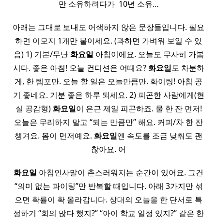
만 소유하려다가 ​ 10년 소유…
아래는 그대로 보내도 어색하지 않은 문장들입니다. 필요
하면 이모지 1개만 붙이세요. (과하면 가벼워 보일 수 있
음) 1) 기본/무난
화요일
아침이에요. 오늘도 무사히 가봅
시다. 좋은 아침! 오늘 컨디션은 어때요?
화요일
도 차분하
게, 한 템포만. 오늘 할 일은 오늘만큼만. 화이팅! 아침 공
기 좋네요. 기분 좋은 하루 되세요. 2) 피곤한 사람에게(현
실 공감형)
화요일
이 은근 제일 피곤하죠. 물 한 잔 먼저!
오늘은 무리하지 말고 “되는 만큼만” 해요. 커피/차 한 잔
챙겨요. 몸이 먼저예요.
화요일
엔 속도를 조금 낮춰도 괜
찮아요. 어
화요일
아침인사말이 촌스러워지는 순간이 있어요. 그건
“의미 없는 파이팅”만 반복할 때입니다. 아래 3가지만 섞
으면 확률이 확 올라갑니다. 상대의 오늘을 한 단서로 특
정하기 “회의 많다 했지?” “아이 학교 일정 있지?” 같은 한