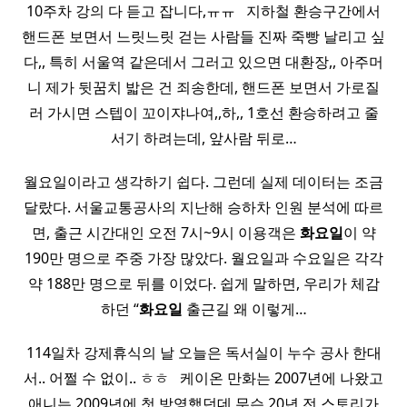
10주차 강의 다 듣고 잡니다,ㅠㅠ ​ ​ 지하철 환승구간에서
핸드폰 보면서 느릿느릿 걷는 사람들 진짜 죽빵 날리고 싶
다,, 특히 서울역 같은데서 그러고 있으면 대환장,, 아주머
니 제가 뒷꿈치 밟은 건 죄송한데, 핸드폰 보면서 가로질
러 가시면 스텝이 꼬이쟈나여,,하,, 1호선 환승하려고 줄
서기 하려는데, 앞사람 뒤로…
월요일이라고 생각하기 쉽다. 그런데 실제 데이터는 조금
달랐다. 서울교통공사의 지난해 승하차 인원 분석에 따르
면, 출근 시간대인 오전 7시~9시 이용객은
화요일
이 약
190만 명으로 주중 가장 많았다. 월요일과 수요일은 각각
약 188만 명으로 뒤를 이었다. 쉽게 말하면, 우리가 체감
하던 “
화요일
출근길 왜 이렇게…
114일차 강제휴식의 날 오늘은 독서실이 누수 공사 한대
서.. 어쩔 수 없이.. ㅎㅎ ​ ​ 케이온 만화는 2007년에 나왔고
애니는 2009년에 첫 방영했던데 무슨 20년 전 스토리가