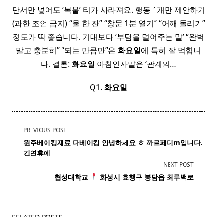
단서만 넣어도 ‘복붙’ 티가 사라져요. 행동 1개만 제안하기
(과한 조언 금지) “물 한 잔” “창문 1분 열기” “어깨 돌리기”
정도가 딱 좋습니다. 기대보다 ‘부담을 덜어주는 말’ “완벽
말고 충분히” “되는 만큼만”은
화요일
에 특히 잘 먹힙니
다. 결론:
화요일
아침인사말은 ‘관계의…
Q1.
화요일
<span
PREVIOUS POST
class="nav-
원주
베이킹
재료 다베이킹 안녕하세요 ㅎ 까르페디m입니다.
subtitle
긴연휴에
screen-
NEXT POST
reader-
협성대학교
화성
시 효행구 봉담읍 최루백로
text">Page</span>
RELATED POSTS